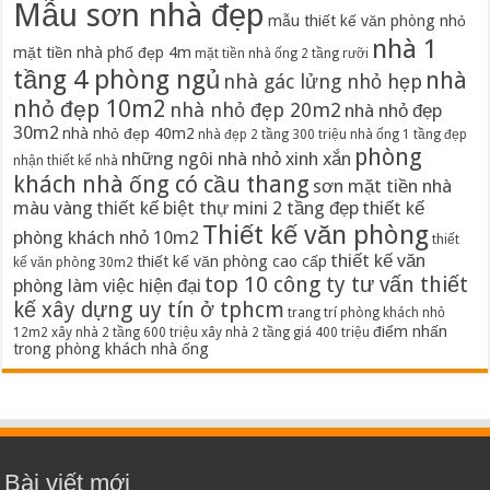
Mẫu sơn nhà đẹp
mẫu thiết kế văn phòng nhỏ
nhà 1
mặt tiền nhà phố đẹp 4m
mặt tiền nhà ống 2 tầng rưỡi
tầng 4 phòng ngủ
nhà
nhà gác lửng nhỏ hẹp
nhỏ đẹp 10m2
nhà nhỏ đẹp 20m2
nhà nhỏ đẹp
30m2
nhà nhỏ đẹp 40m2
nhà đẹp 2 tầng 300 triệu
nhà ống 1 tầng đẹp
phòng
những ngôi nhà nhỏ xinh xắn
nhận thiết kế nhà
khách nhà ống có cầu thang
sơn mặt tiền nhà
màu vàng
thiết kế biệt thự mini 2 tầng đẹp
thiết kế
Thiết kế văn phòng
phòng khách nhỏ 10m2
thiết
thiết kế văn
thiết kế văn phòng cao cấp
kế văn phòng 30m2
top 10 công ty tư vấn thiết
phòng làm việc hiện đại
kế xây dựng uy tín ở tphcm
trang trí phòng khách nhỏ
điểm nhấn
12m2
xây nhà 2 tầng 600 triệu
xây nhà 2 tầng giá 400 triệu
trong phòng khách nhà ống
Bài viết mới