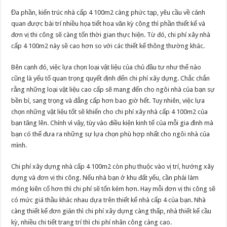
Đa phần, kiến trúc nhà cấp 4 100m2 càng phức tạp, yêu cầu về cảnh
quan được bài trí nhiều họa tiết hoa văn kỳ công thì phần thiết kế và
đơn vị thi công sẽ càng tốn thời gian thực hiện. Từ đó, chi phí xây nhà
cấp 4 100m2 này sẽ cao hơn so với các thiết kế thông thường khác.
Bên cạnh đó, việc lựa chọn loại vật liệu của chủ đầu tư như thế nào
cũng là yếu tố quan trọng quyết định đến chi phí xây dựng. Chắc chắn
rằng những loại vật liệu cao cấp sẽ mang đến cho ngôi nhà của bạn sự
bền bỉ, sang trọng và đẳng cấp hơn bao giờ hết. Tuy nhiên, việc lựa
chọn những vật liệu tốt sẽ khiến cho chi phí xây nhà cấp 4 100m2 của
bạn tăng lên. Chính vì vậy, tùy vào điều kiện kinh tế của mỗi gia đình mà
bạn có thể đưa ra những sự lựa chọn phù hợp nhất cho ngôi nhà của
mình.
Chi phí xây dựng nhà cấp 4 100m2 còn phụ thuộc vào vị trí, hướng xây
dựng và đơn vị thi công. Nếu nhà bạn ở khu đất yếu, cần phải làm
móng kiên cố hơn thì chi phí sẽ tốn kém hơn. Hay mỗi đơn vị thi công sẽ
có mức giá thầu khác nhau dựa trên thiết kế nhà cấp 4 của bạn. Nhà
càng thiết kế đơn giản thì chi phí xây dựng càng thấp, nhà thiết kế cầu
kỳ, nhiều chi tiết trang trí thì chi phí nhân công càng cao.