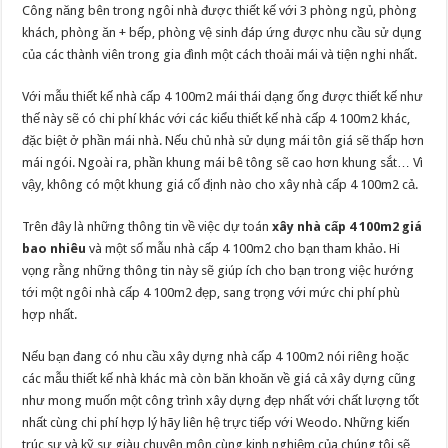
Công năng bên trong ngôi nhà được thiết kế với 3 phòng ngủ, phòng
khách, phòng ăn + bếp, phòng vệ sinh đáp ứng được nhu cầu sử dụng
của các thành viên trong gia đình một cách thoải mái và tiện nghi nhất.
Với mẫu thiết kế nhà cấp 4 100m2 mái thái dạng ống được thiết kế như
thế này sẽ có chi phí khác với các kiểu thiết kế nhà cấp 4 100m2 khác,
đặc biệt ở phần mái nhà. Nếu chủ nhà sử dụng mái tôn giá sẽ thấp hơn
mái ngói. Ngoài ra, phần khung mái bê tông sẽ cao hơn khung sắt… Vì
vậy, không có một khung giá cố định nào cho xây nhà cấp 4 100m2 cả.
Trên đây là những thông tin về việc dự toán
xây nhà cấp 4 100m2 giá
bao nhiêu
và một số mẫu nhà cấp 4 100m2 cho bạn tham khảo. Hi
vọng rằng những thông tin này sẽ giúp ích cho bạn trong việc hướng
tới một ngôi nhà cấp 4 100m2 đẹp, sang trọng với mức chi phí phù
hợp nhất.
Nếu bạn đang có nhu cầu xây dựng nhà cấp 4 100m2 nói riêng hoặc
các mẫu thiết kế nhà khác mà còn băn khoăn về giá cả xây dựng cũng
như mong muốn một công trình xây dựng đẹp nhất với chất lượng tốt
nhất cùng chi phí hợp lý hãy liên hệ trực tiếp với Weodo. Những kiến
trúc sư và kỹ sư giàu chuyên môn cùng kinh nghiệm của chúng tôi sẽ