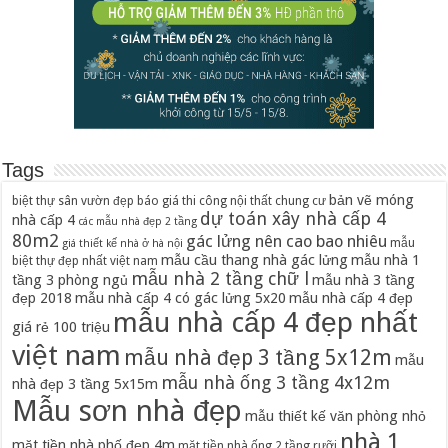
Tags
bản vẽ móng
biệt thự sân vườn đẹp
báo giá thi công nội thất chung cư
dự toán xây nhà cấp 4
nhà cấp 4
các mẫu nhà đẹp 2 tầng
80m2
gác lửng nên cao bao nhiêu
mẫu
giá thiết kế nhà ở hà nội
mẫu cầu thang nhà gác lửng
mẫu nhà 1
biệt thự đẹp nhất việt nam
mẫu nhà 2 tầng chữ l
tầng 3 phòng ngủ
mẫu nhà 3 tầng
đẹp 2018
mẫu nhà cấp 4 có gác lửng 5x20
mẫu nhà cấp 4 đẹp
mẫu nhà cấp 4 đẹp nhất
giá rẻ 100 triệu
việt nam
mẫu nhà đẹp 3 tầng 5x12m
mẫu
mẫu nhà ống 3 tầng 4x12m
nhà đẹp 3 tầng 5x15m
Mẫu sơn nhà đẹp
mẫu thiết kế văn phòng nhỏ
nhà 1
mặt tiền nhà phố đẹp 4m
mặt tiền nhà ống 2 tầng rưỡi