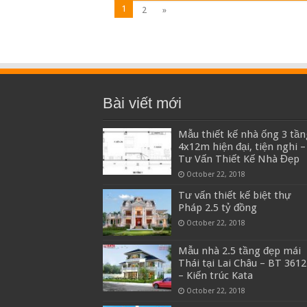
1
2
»
Bài viết mới
Mẫu thiết kế nhà ống 3 tần
4x12m hiện đại, tiện nghi –
Tư Vấn Thiết Kế Nhà Đẹp
October 22, 2018
Tư vấn thiết kế biệt thự
Pháp 2.5 tỷ đồng
October 22, 2018
Mẫu nhà 2.5 tầng đẹp mái
Thái tại Lai Châu – BT 3612
– Kiến trúc Kata
October 22, 2018