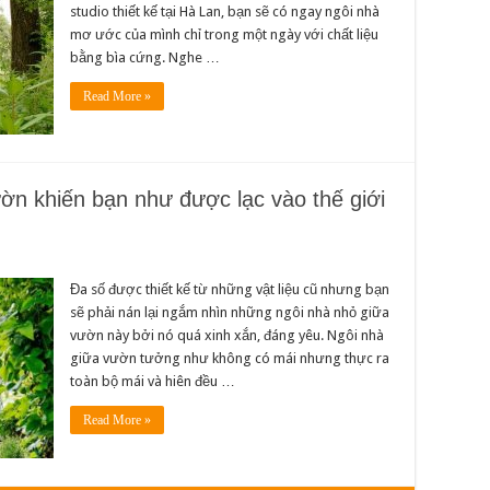
studio thiết kế tại Hà Lan, bạn sẽ có ngay ngôi nhà
mơ ước của mình chỉ trong một ngày với chất liệu
bằng bìa cứng. Nghe …
Read More »
ờn khiến bạn như được lạc vào thế giới
Đa số được thiết kế từ những vật liệu cũ nhưng bạn
sẽ phải nán lại ngắm nhìn những ngôi nhà nhỏ giữa
vườn này bởi nó quá xinh xắn, đáng yêu. Ngôi nhà
giữa vườn tưởng như không có mái nhưng thực ra
toàn bộ mái và hiên đều …
Read More »