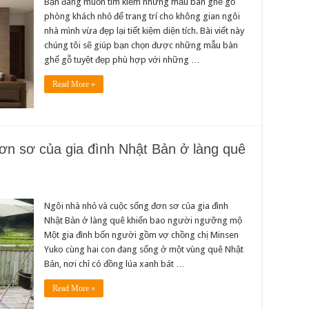
Bạn đang muốn tìm kiếm những mẫu bàn ghế gỗ
phòng khách nhỏ để trang trí cho không gian ngôi
nhà mình vừa đẹp lại tiết kiệm diện tích. Bài viết này
chúng tôi sẽ giúp bạn chọn được những mẫu bàn
ghế gỗ tuyệt đẹp phù hợp với những …
Read More »
ơn sơ của gia đình Nhật Bản ở làng quê
Ngôi nhà nhỏ và cuộc sống đơn sơ của gia đình
Nhật Bản ở làng quê khiến bao người ngưỡng mộ
Một gia đình bốn người gồm vợ chồng chị Minsen
Yuko cùng hai con đang sống ở một vùng quê Nhật
Bản, nơi chỉ có đồng lúa xanh bát …
Read More »