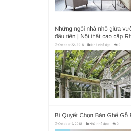
Những ngôi nhà nhỏ giữa vườ
đầu tiên | Nội thất cao cấp 
October 22, 2018
Nhà nhỏ đẹp
0
Bí Quyết Chọn Bàn Ghế Gỗ 
October 9, 2018
Nhà nhỏ đẹp
0