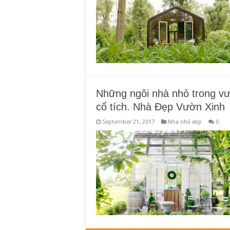
Những ngôi nhà nhỏ trong vư
cổ tích. Nhà Đẹp Vườn Xinh
September 21, 2017
Nhà nhỏ đẹp
0