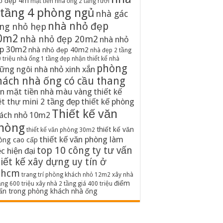
ố đẹp 4m
mặt tiền nhà ống 2 tầng rưỡi
 tầng 4 phòng ngủ
nhà gác
nhà nhỏ đẹp
ng nhỏ hẹp
0m2
nhà nhỏ đẹp 20m2
nhà nhỏ
p 30m2
nhà nhỏ đẹp 40m2
nhà đẹp 2 tầng
 triệu
nhà ống 1 tầng đẹp
nhận thiết kế nhà
phòng
ững ngôi nhà nhỏ xinh xắn
hách nhà ống có cầu thang
n mặt tiền nhà màu vàng
thiết kế
ệt thự mini 2 tầng đẹp
thiết kế phòng
Thiết kế văn
ách nhỏ 10m2
hòng
thiết kế văn
thiết kế văn phòng 30m2
thiết kế văn phòng làm
òng cao cấp
top 10 công ty tư vấn
ệc hiện đại
iết kế xây dựng uy tín ở
phcm
trang trí phòng khách nhỏ 12m2
xây nhà
điểm
ầng 600 triệu
xây nhà 2 tầng giá 400 triệu
ấn trong phòng khách nhà ống