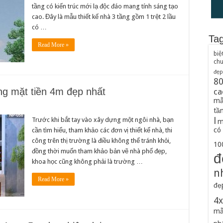
tầng có kiến trúc mới lạ độc đáo mang tính sáng tạo
cao. Đây là mẫu thiết kế nhà 3 tầng gồm 1 trệt 2 lầu
có …
Ta
Read More »
biệ
ch
đẹp
8
ng mặt tiền 4m đẹp nhất
ca
mẫ
tầ
l
Trước khi bắt tay vào xây dựng một ngôi nhà, bạn
m
có
cần tìm hiểu, tham khảo các đơn vị thiết kế nhà, thi
công trên thị trường là điều không thể tránh khỏi,
100
đồng thời muốn tham khảo bản vẽ nhà phố đẹp,
đ
khoa học cũng không phải là trường …
n
Read More »
đẹ
4
mẫ