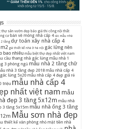
gs
t thự sân vườn đẹp
báo giá thi công nội thất
bản vẽ móng nhà cấp 4
ung cư
các mẫu nhà
dự toán xây nhà cấp 4
 2 tầng
0m2
gác lửng nên
giá thiết kế nhà ở hà nội
o bao nhiêu
mẫu biệt thự đẹp nhất việt nam
u cầu thang nhà gác lửng
mẫu nhà 1
mẫu nhà 2 tầng chữ
ng 3 phòng ngủ
ẫu nhà 3 tầng đẹp 2018
mẫu nhà cấp 4
 gác lửng 5x20
mẫu nhà cấp 4 đẹp giá rẻ
mẫu nhà cấp 4
 triệu
ẹp nhất việt nam
mẫu
hà đẹp 3 tầng 5x12m
mẫu nhà
mẫu nhà ống 3 tầng
p 3 tầng 5x15m
Mẫu sơn nhà đẹp
x12m
u thiết kế văn phòng nhỏ
mặt tiền nhà
nhà