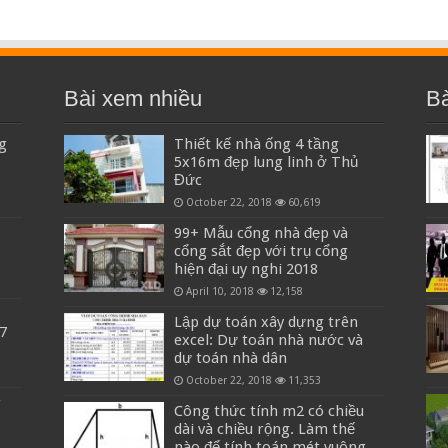
Bài xem nhiều
Bà
g
Thiết kế nhà ống 4 tầng
5x16m đẹp lung linh ở Thủ
Đức
October 22, 2018
60,619
99+ Mẫu cổng nhà đẹp và
cổng sắt đẹp với trụ cổng
hiện đại uy nghi 2018
April 10, 2018
12,158
Lập dự toán xây dựng trên
7
excel: Dự toán nhà nước và
dự toán nhà dân
October 22, 2018
11,353
g
Công thức tính m2 có chiều
dài và chiều rộng. Làm thế
nào để tính toán mét vuông.