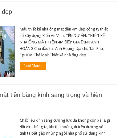
m đẹp
Mẫu thiết kế nhà ống mặt tiền 4m đẹp công ty thiết
kế xây dựng Kiến An Vinh. TÊN DỰ ÁN: THIẾT KẾ
NHÀ ỐNG MẶT TIỀN 4M ĐẸP GIA ĐÌNH ANH
HOÀNG Chủ đầu tư: Anh Hoàng Địa chỉ: Tân Phú,
TpHCM Thể loại: Thiết kế nhà ống đẹp …
Read More »
mặt tiền bằng kính sang trọng và hiện
Chất liệu kính sáng cường lực đã không còn xa lạ gì
đối với chúng ta, khi thi thoảng đi trên đường vô
tình ta bắt gặp những ngôi nhà phố sử dụng kính