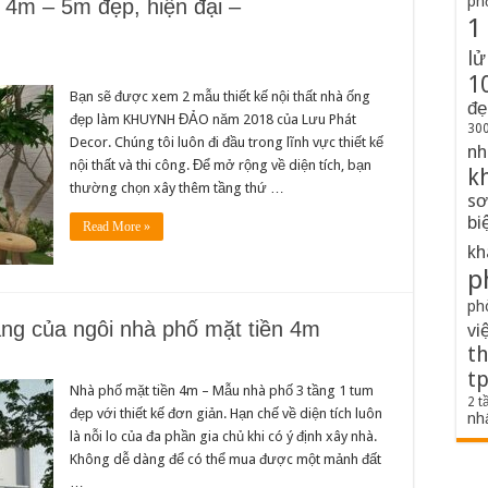
ph
g 4m – 5m đẹp, hiện đại –
1
lử
1
Bạn sẽ được xem 2 mẫu thiết kế nội thất nhà ống
đẹ
đẹp làm KHUYNH ĐẢO năm 2018 của Lưu Phát
300
Decor. Chúng tôi luôn đi đầu trong lĩnh vực thiết kế
nh
nội thất và thi công. Để mở rộng về diện tích, bạn
k
thường chọn xây thêm tầng thứ …
sơ
bi
Read More »
kh
p
ph
ng của ngôi nhà phố mặt tiền 4m
vi
th
t
Nhà phố mặt tiền 4m – Mẫu nhà phố 3 tầng 1 tum
2 t
đẹp với thiết kế đơn giản. Hạn chế về diện tích luôn
nh
là nỗi lo của đa phần gia chủ khi có ý định xây nhà.
Không dễ dàng để có thể mua được một mảnh đất
…