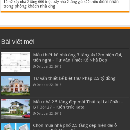
điểm nhấn
12m2
xây nhà 2 tầng 600 triệu
xây nhà 2 tầng giá 400 triệu
trong phòng khách nhà ống
Bài viết mới
Mẫu thiết kế nhà ống 3 tầng 4x12m hiện đại,
tiện nghi – Tư Vấn Thiết Kế Nhà Đẹp
October 22, 2018
Tư vấn thiết kế biệt thự Pháp 2.5 tỷ đồng
October 22, 2018
Mẫu nhà 2.5 tầng đẹp mái Thái tại Lai Châu –
BT 36127 – Kiến trúc Kata
October 22, 2018
Chọn mua nhà phố 2.5 tầng đẹp hiện đại ở