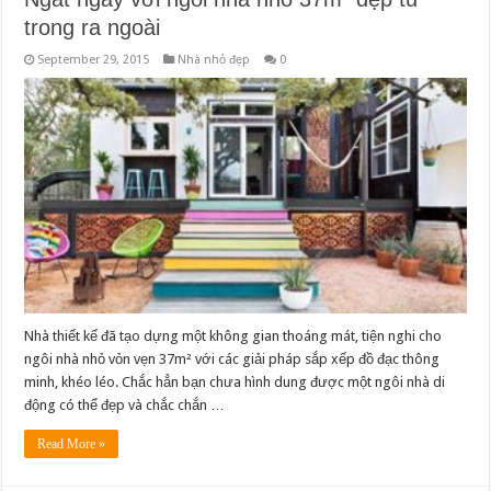
trong ra ngoài
September 29, 2015
Nhà nhỏ đẹp
0
Nhà thiết kế đã tạo dựng một không gian thoáng mát, tiện nghi cho
ngôi nhà nhỏ vỏn vẹn 37m² với các giải pháp sắp xếp đồ đạc thông
minh, khéo léo. Chắc hẳn bạn chưa hình dung được một ngôi nhà di
động có thể đẹp và chắc chắn …
Read More »