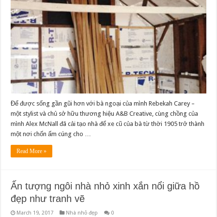
Để được sống gần gũi hơn với bà ngoại của mình Rebekah Carey –
một stylist và chủ sở hữu thương hiệu A&B Creative, cùng chồng của
mình Alex McNall đã cải tạo nhà để xe cũ của bà từ thời 1905 trở thành
một nơi chốn ấm cúng cho …
Read More »
Ấn tượng ngôi nhà nhỏ xinh xắn nổi giữa hồ
đẹp như tranh vẽ
March 19, 2017
Nhà nhỏ đẹp
0