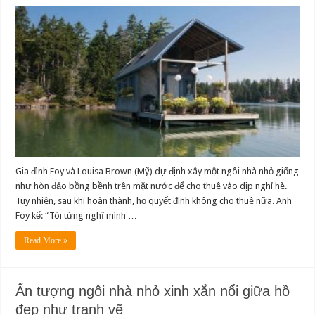
Gia đình Foy và Louisa Brown (Mỹ) dự định xây một ngôi nhà nhỏ giống
như hòn đảo bồng bềnh trên mặt nước để cho thuê vào dịp nghỉ hè.
Tuy nhiên, sau khi hoàn thành, họ quyết định không cho thuê nữa. Anh
Foy kể: “Tôi từng nghĩ mình …
Read More »
Ấn tượng ngôi nhà nhỏ xinh xắn nổi giữa hồ
đẹp như tranh vẽ