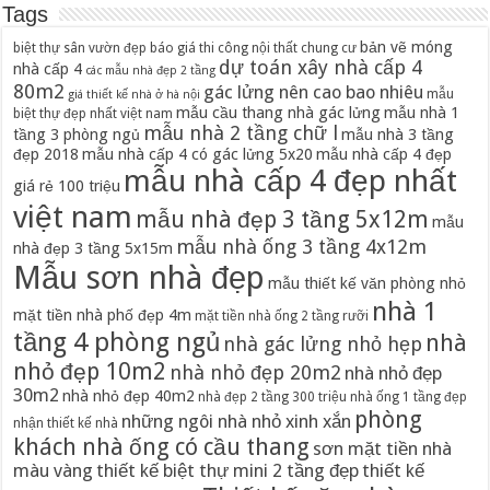
Tags
bản vẽ móng
biệt thự sân vườn đẹp
báo giá thi công nội thất chung cư
dự toán xây nhà cấp 4
nhà cấp 4
các mẫu nhà đẹp 2 tầng
80m2
gác lửng nên cao bao nhiêu
mẫu
giá thiết kế nhà ở hà nội
mẫu cầu thang nhà gác lửng
mẫu nhà 1
biệt thự đẹp nhất việt nam
mẫu nhà 2 tầng chữ l
tầng 3 phòng ngủ
mẫu nhà 3 tầng
đẹp 2018
mẫu nhà cấp 4 có gác lửng 5x20
mẫu nhà cấp 4 đẹp
mẫu nhà cấp 4 đẹp nhất
giá rẻ 100 triệu
việt nam
mẫu nhà đẹp 3 tầng 5x12m
mẫu
mẫu nhà ống 3 tầng 4x12m
nhà đẹp 3 tầng 5x15m
Mẫu sơn nhà đẹp
mẫu thiết kế văn phòng nhỏ
nhà 1
mặt tiền nhà phố đẹp 4m
mặt tiền nhà ống 2 tầng rưỡi
tầng 4 phòng ngủ
nhà
nhà gác lửng nhỏ hẹp
nhỏ đẹp 10m2
nhà nhỏ đẹp 20m2
nhà nhỏ đẹp
30m2
nhà nhỏ đẹp 40m2
nhà đẹp 2 tầng 300 triệu
nhà ống 1 tầng đẹp
phòng
những ngôi nhà nhỏ xinh xắn
nhận thiết kế nhà
khách nhà ống có cầu thang
sơn mặt tiền nhà
màu vàng
thiết kế biệt thự mini 2 tầng đẹp
thiết kế