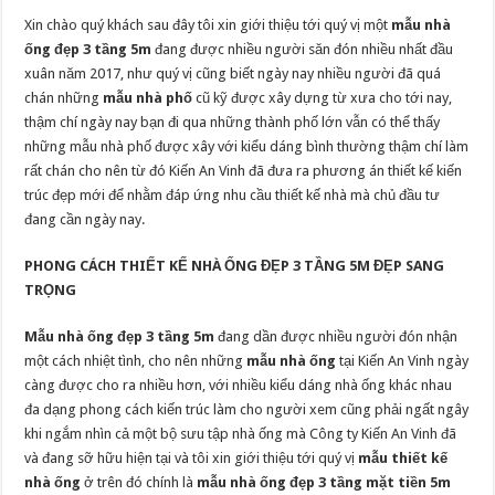
Xin chào quý khách sau đây tôi xin giới thiệu tới quý vị một
mẫu nhà
ống đẹp 3 tầng 5m
đang được nhiều người săn đón nhiều nhất đầu
xuân năm 2017, như quý vị cũng biết ngày nay nhiều người đã quá
chán những
mẫu nhà phố
cũ kỹ được xây dựng từ xưa cho tới nay,
thậm chí ngày nay bạn đi qua những thành phố lớn vẫn có thể thấy
những mẫu nhà phố được xây với kiểu dáng bình thường thậm chí làm
rất chán cho nên từ đó Kiến An Vinh đã đưa ra phương án thiết kế kiến
trúc đẹp mới để nhằm đáp ứng nhu cầu thiết kế nhà mà chủ đầu tư
đang cần ngày nay.
PHONG CÁCH THIẾT KẾ NHÀ ỐNG ĐẸP 3 TẦNG 5M ĐẸP SANG
TRỌNG
Mẫu nhà ống đẹp 3 tầng 5m
đang dần được nhiều người đón nhận
một cách nhiệt tình, cho nên những
mẫu nhà ống
tại Kiến An Vinh ngày
càng được cho ra nhiều hơn, với nhiều kiểu dáng nhà ống khác nhau
đa dạng phong cách kiến trúc làm cho người xem cũng phải ngất ngây
khi ngắm nhìn cả một bộ sưu tập nhà ống mà Công ty Kiến An Vinh đã
và đang sỡ hữu hiện tại và tôi xin giới thiệu tới quý vị
mẫu thiết kế
nhà ống
ở trên đó chính là
mẫu nhà ống đẹp 3 tầng mặt tiền 5m