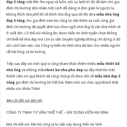
đẹp 3 tầng
mặt tiền 5m ngay và luôn, với sự lanh trí đó đã làm cho gia
đình chị Hường đón nhận một cách dễ dàng vì đơn giản là người ta
không thích nhà phố thì sẽ thích nhà ống qua đó khi đưa
mẫu nhà ống
đẹp 3 tầng
cho gia đình xem kts cũng tư vấn thêm và cuối cùng gia
đình chị Hường đã quyết định lựa chọn ngôi nhà ống là căn nhà mình sẽ
ở suốt đời. Có thể nói những kts được Kiến An Vinh tuyển chọn không
chỉ thiết kế nhà đẹp mà còn tư vấn chuyên nghiệp.Không chỉ dừng ở đó
với cách làm việc của Công ty Kiến An Vinh nữa đã làm cho nhiều người
rất hài lòng và tin tưởng.
Tiếp sau đây xin mời quý vị cùng kham khảo thêm nhiều
mẫu thiết kế
nhà ống
và những mẫu
thiet ke nha pho dep
tại đây nhé!:Xin trân
thành cảm ơn quý khách đã cùng chúng tôi theo dõi về
mẫu nhà đẹp 3
tầng
gia đình chị Hường tới hết bài. Năm mới xin chúc quý khách thật
nhiều sức khỏe.Thân!
Mọi chi tiết xin liên hệ:
CÔNG TY TNHH TƯ VẤN THIẾT KẾ – XÂY DỰNG KIẾN AN VINH
Mọi chi tiết xin: liên hệ công ty tư vấn xây dựng Kiến An Vinh