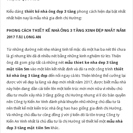
Kiểu dáng
thiết kế nhà ống đẹp 3 tầng
phong cách hiện đại bật nhất
nhất hiện nay là mẫu nhà gia đình chị Hường:
PHONG CÁCH THIẾT KẾ NHÀ ỐNG 3 TẦNG XINH ĐẸP NHẤT NĂM
2017 TẠI LONG AN
Từ những đường nét nhẹ nhàng tinh tế mặc dù một hai ba nét thì chưa
là gì nhưng khi đã đi nhiều nét bằng những kinh nghiệm từ kts Thiện
ông đã gom góp tất cả những nét
mẫu
thiet ke nha dep
3 tầng
mặt tiền 5m
vào một liên kết nhất định và đã ra một công trình
thiết
kế nhà ống 3 tầng đẹp
đến nổi ngay cả kts Thiện không thể cưỡng lại
được với vẽ đẹp lạ lùng và đẹp mới nhất năm 2017, được biết mẫu nhà
này hiện đang dần cải tiến lên một kiến trúc mới mới nữa vì nhiều chủ
đầu tư muốn xây nhà 3 tầng giống chị Hường nhưng vì lí do bản quyền
nên Công ty Kiến An Vinh đành phải khuyên nhũ những chủ đầu tư là
nên thiết kế một kiến trúc nhà ống hao hao giống gia đình chị Hường.
Và những chủ đầu tư cũng đồng ý với ý kiến đó là tôn trọng Công ty
Kiến An Vinh nhất là chủ đầu tư là chị Hường sẽ thiết kế một
mẫu nhà
đẹp 3 tầng mặt tiền 5m
khác.