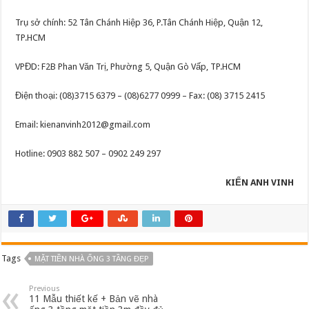
Trụ sở chính: 52 Tân Chánh Hiệp 36, P.Tân Chánh Hiệp, Quận 12,
TP.HCM
VPĐD: F2B Phan Văn Trị, Phường 5, Quận Gò Vấp, TP.HCM
Điện thoại: (08)3715 6379 – (08)6277 0999 – Fax: (08) 3715 2415
Email:
kienanvinh2012@gmail.com
Hotline: 0903 882 507 – 0902 249 297
KIẾN ANH VINH
Tags
MẶT TIỀN NHÀ ỐNG 3 TẦNG ĐẸP
Previous
11 Mẫu thiết kế + Bản vẽ nhà