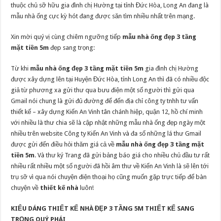
thuộc chủ sỡ hữu gia đình chị Hường tại tỉnh Đức Hòa, Long An đang là
mẫu nhà ống cực kỳ hót đang được săn tìm nhiều nhất trên mạng.
Xin mời quý vị cùng chiêm ngưỡng tiếp
mẫu nhà ống đẹp 3 tầng
mặt tiền 5m
đẹp sang trọng:
Từ khi
mẫu nhà ống đẹp 3 tầng mặt tiền 5m
gia đình chị Hường
được xây dựng lên tại Huyện Đức Hòa, tỉnh Long An thì đã có nhiều độc
giả từ phương xa gửi thư qua bưu điện một số người thì gửi qua
Gmail nói chung là gửi đủ đường để đến địa chỉ công ty tnhh tư vấn
thiết kế – xây dựng Kiến An Vinh tân chánh hiệp, quận 12, hồ chí minh
với nhiều là thư chia sẽ là cập nhật những mẫu nhà ống đẹp ngày một
nhiều trên website Công ty Kiến An Vinh và đa số những lá thư Gmail
được gửi đến điều hỏi thăm giá cả về
mẫu nhà ống đẹp 3 tầng mặt
tiền 5m
. Và thư ký Trang đã gửi bảng báo giá cho nhiều chủ đầu tư rất
nhiều rất nhiều một số người đã hồi âm thư về Kiến An Vinh là sẽ lên tới
trụ sỡ vì qua nói chuyện điện thoại họ cũng muốn gặp trực tiếp để bàn
chuyện về
thiết kế nhà
luôn!
KIỂU DÁNG THIẾT KẾ NHÀ ĐẸP 3 TẦNG 5M THIẾT KẾ SANG
TRỌNG QUÝ PHÁI