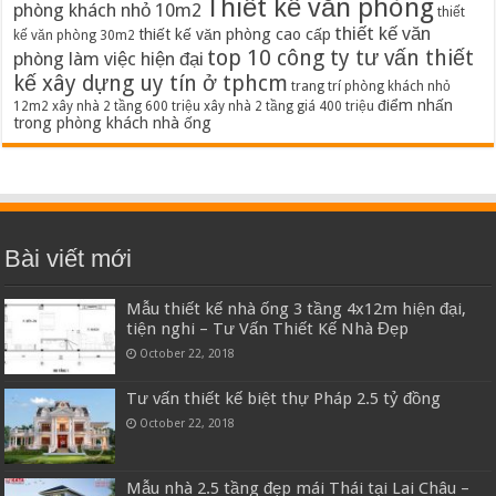
Thiết kế văn phòng
phòng khách nhỏ 10m2
thiết
thiết kế văn
thiết kế văn phòng cao cấp
kế văn phòng 30m2
top 10 công ty tư vấn thiết
phòng làm việc hiện đại
kế xây dựng uy tín ở tphcm
trang trí phòng khách nhỏ
điểm nhấn
12m2
xây nhà 2 tầng 600 triệu
xây nhà 2 tầng giá 400 triệu
trong phòng khách nhà ống
Bài viết mới
Mẫu thiết kế nhà ống 3 tầng 4x12m hiện đại,
tiện nghi – Tư Vấn Thiết Kế Nhà Đẹp
October 22, 2018
Tư vấn thiết kế biệt thự Pháp 2.5 tỷ đồng
October 22, 2018
Mẫu nhà 2.5 tầng đẹp mái Thái tại Lai Châu –