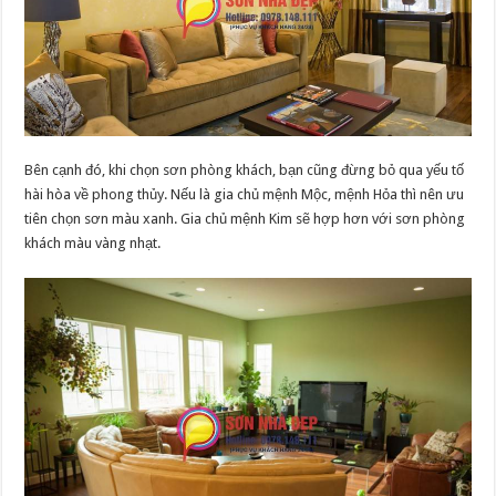
Bên cạnh đó, khi chọn sơn phòng khách, bạn cũng đừng bỏ qua yếu tố
hài hòa về phong thủy. Nếu là gia chủ mệnh Mộc, mệnh Hỏa thì nên ưu
tiên chọn sơn màu xanh. Gia chủ mệnh Kim sẽ hợp hơn với sơn phòng
khách màu vàng nhạt.