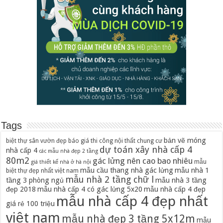
Tags
bản vẽ móng
biệt thự sân vườn đẹp
báo giá thi công nội thất chung cư
dự toán xây nhà cấp 4
nhà cấp 4
các mẫu nhà đẹp 2 tầng
80m2
gác lửng nên cao bao nhiêu
mẫu
giá thiết kế nhà ở hà nội
mẫu cầu thang nhà gác lửng
mẫu nhà 1
biệt thự đẹp nhất việt nam
mẫu nhà 2 tầng chữ l
tầng 3 phòng ngủ
mẫu nhà 3 tầng
đẹp 2018
mẫu nhà cấp 4 có gác lửng 5x20
mẫu nhà cấp 4 đẹp
mẫu nhà cấp 4 đẹp nhất
giá rẻ 100 triệu
việt nam
mẫu nhà đẹp 3 tầng 5x12m
mẫu