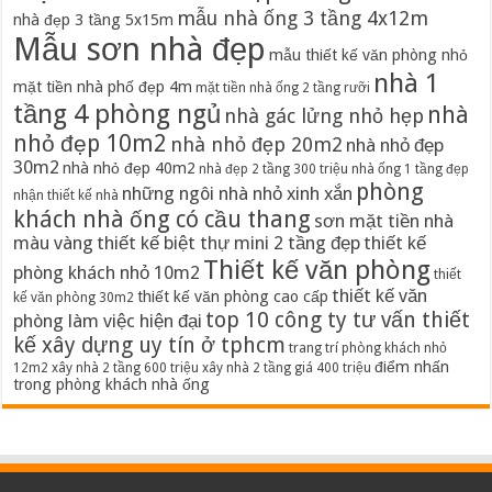
mẫu nhà ống 3 tầng 4x12m
nhà đẹp 3 tầng 5x15m
Mẫu sơn nhà đẹp
mẫu thiết kế văn phòng nhỏ
nhà 1
mặt tiền nhà phố đẹp 4m
mặt tiền nhà ống 2 tầng rưỡi
tầng 4 phòng ngủ
nhà
nhà gác lửng nhỏ hẹp
nhỏ đẹp 10m2
nhà nhỏ đẹp 20m2
nhà nhỏ đẹp
30m2
nhà nhỏ đẹp 40m2
nhà đẹp 2 tầng 300 triệu
nhà ống 1 tầng đẹp
phòng
những ngôi nhà nhỏ xinh xắn
nhận thiết kế nhà
khách nhà ống có cầu thang
sơn mặt tiền nhà
màu vàng
thiết kế biệt thự mini 2 tầng đẹp
thiết kế
Thiết kế văn phòng
phòng khách nhỏ 10m2
thiết
thiết kế văn
thiết kế văn phòng cao cấp
kế văn phòng 30m2
top 10 công ty tư vấn thiết
phòng làm việc hiện đại
kế xây dựng uy tín ở tphcm
trang trí phòng khách nhỏ
điểm nhấn
12m2
xây nhà 2 tầng 600 triệu
xây nhà 2 tầng giá 400 triệu
trong phòng khách nhà ống