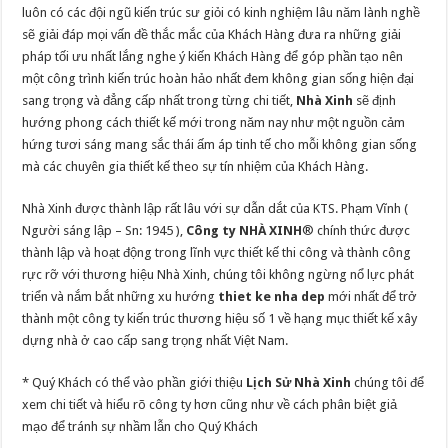
luôn có các đội ngũ kiến trúc sư giỏi có kinh nghiệm lâu năm lành nghề
sẽ giải đáp mọi vấn đề thắc mắc của Khách Hàng đưa ra những giải
pháp tối ưu nhất lắng nghe ý kiến Khách Hàng để góp phần tạo nên
một công trình kiến trúc hoàn hảo nhất đem không gian sống hiện đại
sang trọng và đẳng cấp nhất trong từng chi tiết,
Nhà Xinh
sẽ định
hướng phong cách thiết kế mới trong năm nay như một nguồn cảm
hứng tươi sáng mang sắc thái ấm áp tinh tế cho mỗi không gian sống
mà các chuyên gia thiết kế theo sự tín nhiệm của Khách Hàng.
Nhà Xinh được thành lập rất lâu với sự dẫn dắt của KTS. Phạm Vĩnh (
Người sáng lập – Sn: 1945 ),
Công ty NHÀ XINH
® chính thức được
thành lập và hoạt động trong lĩnh vực thiết kế thi công và thành công
rực rỡ với thương hiệu Nhà Xinh, chúng tôi không ngừng nổ lực phát
triển và nắm bắt những xu hướng
thiet ke nha dep
mới nhất để trở
thành một công ty kiến trúc thương hiệu số 1 về hạng mục thiết kế xây
dựng nhà ở cao cấp sang trọng nhất Việt Nam.
* Quý Khách có thể vào phần giới thiệu
Lịch Sử Nhà Xinh
chúng tôi để
xem chi tiết và hiểu rõ công ty hơn cũng như về cách phân biệt giả
mạo để tránh sự nhầm lẫn cho Quý Khách