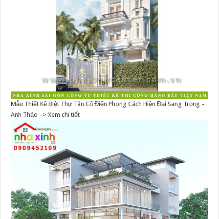
Mẫu Thiết Kế Biệt Thự Tân Cổ Điển Phong Cách Hiện Đại Sang Trọng –
Anh Thảo –> Xem chi tiết