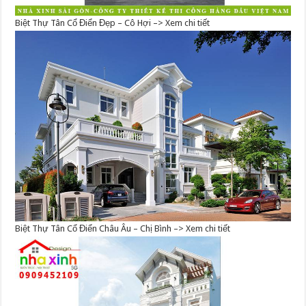
Biệt Thự Tân Cổ Điển Đẹp – Cô Hợi –> Xem chi tiết
Biệt Thự Tân Cổ Điển Châu Âu – Chị Bình –> Xem chi tiết