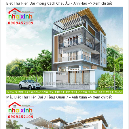
Biệt Thự Hiện Đại Phong Cách Châu Âu – Anh Hảo –> Xem chi tiết
Mẫu Biệt Thự Hiện Đại 3 Tầng Quận 7 – Anh Xuân –> Xem chi tiết