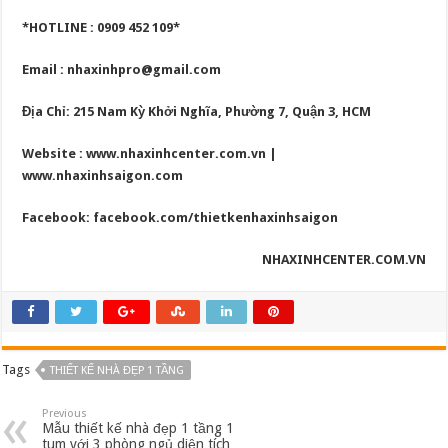
*HOTLINE : 0909 452 109*
Email :
nhaxinhpro@gmail.com
Địa Chỉ: 215 Nam Kỳ Khởi Nghĩa, Phường 7, Quận 3, HCM
Website : www.nhaxinhcenter.com.vn |
www.nhaxinhsaigon.com
Facebook:
facebook.com/thietkenhaxinhsaigon
NHAXINHCENTER.COM.VN
Tags
THIẾT KẾ NHÀ ĐẸP 1 TẦNG
Previous
Mẫu thiết kế nhà đẹp 1 tầng 1
tum với 3 phòng ngủ diện tích