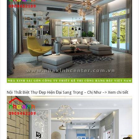
Nội Thất Biệt Thự Đẹp Hiện Đại Sang Trọng – Chị Như –> Xem chi tiết