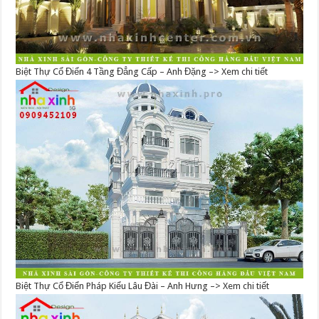
Biệt Thự Cổ Điển 4 Tầng Đẳng Cấp – Anh Đặng –> Xem chi tiết
Biệt Thự Cổ Điển Pháp Kiểu Lâu Đài – Anh Hưng –> Xem chi tiết