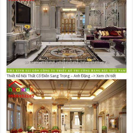
Thiết Kế Nội Thất Cổ Điển Sang Trọng – Anh Đặng –> Xem chi tiết