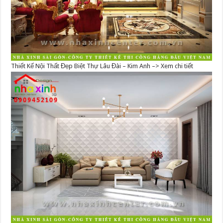
Thiết Kế Nội Thất Đẹp Biệt Thự Lâu Đài – Kim Anh –> Xem chi tiết