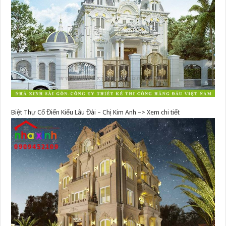
Biệt Thự Cổ Điển Kiểu Lâu Đài – Chị Kim Anh –> Xem chi tiết