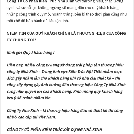
Công Ty Cổ Phần Kiến Trúc Nhà Xinh
với thương hiệu, chất lượng,
uy tín và sự nỗ lực không ngừng sẽ mang đến cho quý khách hàng
những công trình quy mô, hoành tráng, bền bỉ theo thời gian cũng như
một chế độ bảo hành dài lâu tận tình.
NIỀM TIN CỦA QUÝ KHÁCH CHÍNH LÀ THƯƠNG HIỆU CỦA CÔNG
TY CHÚNG TÔI!
Kính gửi Quý khách hàng !
Hiện nay, nhiều công ty đang sử dụng trái phép tên thương hiệu
công ty Nhà Xinh – Trong lĩnh vực Kiến Trúc Nội Thất nhằm mục
đích gây nhầm lẫn cho khách hàng khi có nhu cầu thiết kế – thi
công xây dựng gây ảnh hưởng đến thương hiệu Công Ty Nhà Xinh
cũng như quyền lợi của khách hàng. Kính mong quý khách hàng
lưu ý để tránh nhầm lẫn.
Công Ty Nhà Xinh – là thương hiệu hàng đầu về thiết kế thi công
nhà ở cao cấp tại Việt Nam.
CÔNG TY CỔ PHẦN KIẾN TRÚC XÂY DỰNG NHÀ XINH