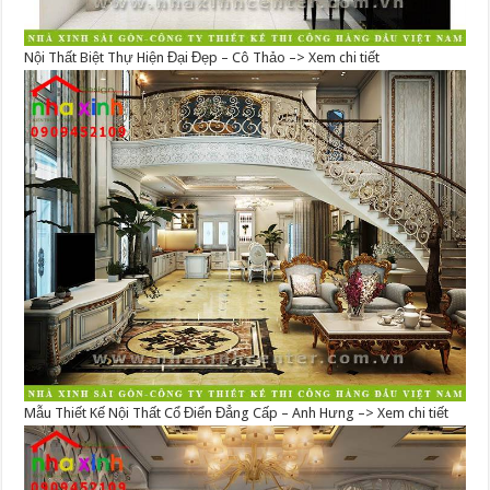
Nội Thất Biệt Thự Hiện Đại Đẹp – Cô Thảo –> Xem chi tiết
Mẫu Thiết Kế Nội Thất Cổ Điển Đẳng Cấp – Anh Hưng –> Xem chi tiết