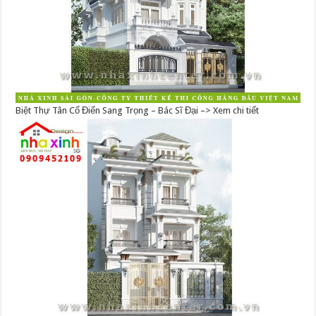
Biệt Thự Tân Cổ Điển Sang Trọng – Bác Sĩ Đại –> Xem chi tiết