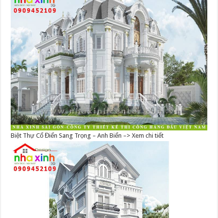
Biệt Thự Cổ Điển Sang Trọng – Anh Biển –> Xem chi tiết