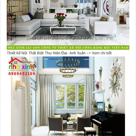
Thiết Kế Nội Thất Biệt Thự Hiện Đại- Anh Xuân –> Xem chi tiết