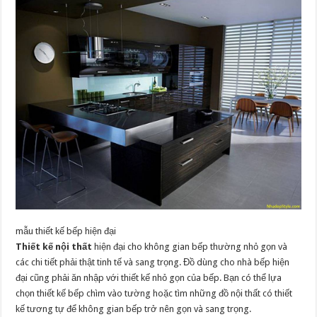
mẫu thiết kế bếp hiện đại
Thiết kế nội thất
hiện đại cho không gian bếp thường nhỏ gọn và
các chi tiết phải thật tinh tế và sang trọng. Đồ dùng cho nhà bếp hiện
đại cũng phải ăn nhập với thiết kế nhỏ gọn của bếp. Bạn có thể lựa
chọn thiết kế bếp chìm vào tường hoặc tìm những đồ nội thất có thiết
kế tương tự để không gian bếp trở nên gọn và sang trọng.