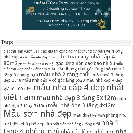
Tags
bản vẽ móng
biệt thự sân vườn đẹp
báo giá thi công nội thất chung cư
dự toán xây nhà cấp 4
nhà cấp 4
các mẫu nhà đẹp 2 tầng
80m2
gác lửng nên cao bao nhiêu
mẫu
giá thiết kế nhà ở hà nội
mẫu cầu thang nhà gác lửng
mẫu nhà 1
biệt thự đẹp nhất việt nam
mẫu nhà 2 tầng chữ l
tầng 3 phòng ngủ
mẫu nhà 3 tầng
đẹp 2018
mẫu nhà cấp 4 có gác lửng 5x20
mẫu nhà cấp 4 đẹp
mẫu nhà cấp 4 đẹp nhất
giá rẻ 100 triệu
việt nam
mẫu nhà đẹp 3 tầng 5x12m
mẫu
mẫu nhà ống 3 tầng 4x12m
nhà đẹp 3 tầng 5x15m
Mẫu sơn nhà đẹp
mẫu thiết kế văn phòng nhỏ
nhà 1
mặt tiền nhà phố đẹp 4m
mặt tiền nhà ống 2 tầng rưỡi
tầng 4 phòng ngủ
nhà
nhà gác lửng nhỏ hẹp