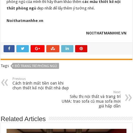
phòng ngủ của mình thì hãy tham khảo thêm
các mẫu thiết kế nội
thất phòng ngủ
đẹp nhất để lấy thêm ý tưởng nhé.
Noithatmanhhe.vn
NOITHATMANHHE.VN
Tags
ĐỒ TRANG TRÍ PHÒNG NGỦ
Previous
Cách tránh mất tiền oan khi
chọn thiết kế nội thất nhà đẹp
Next
Siêu thị nội thất và trang trí
UMA: trao sofa cũ mua sofa mới
giá hấp dẫn
Related Articles