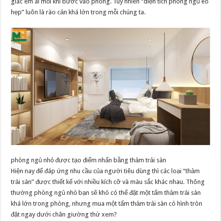
giác êm ái mỗi khi bước vào phòng. Tuy nhiên “diện tích phòng ngủ eo
hẹp” luôn là rào cản khá lớn trong mỗi chúng ta.
phòng ngủ nhỏ được tạo điểm nhấn bằng thảm trải sàn
Hiện nay để đáp ứng nhu cầu của người tiêu dùng thì các loại “thảm
trải sàn” được thiết kế với nhiều kích cỡ và màu sắc khác nhau. Thông
thường phòng ngủ nhỏ bạn sẽ khó có thể đặt một tấm thảm trải sàn
khá lớn trong phòng, nhưng mua một tấm thảm trải sàn có hình tròn
đặt ngay dưới chân giường thử xem?