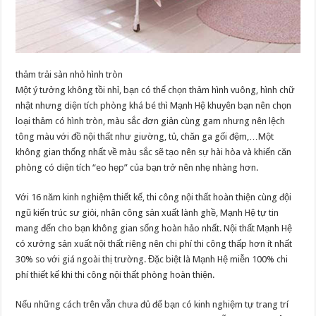
thảm trải sàn nhỏ hình tròn
Một ý tưởng không tồi nhỉ, bạn có thể chọn thảm hình vuông, hình chữ
nhật nhưng diện tích phòng khá bé thì Mạnh Hệ khuyên bạn nên chọn
loại thảm có hình tròn, màu sắc đơn giản cùng gam nhưng nên lệch
tông màu với đồ nội thất như giường, tủ, chăn ga gối đệm,…Một
không gian thống nhất về màu sắc sẽ tạo nên sự hài hòa và khiến căn
phòng có diện tích “eo hẹp” của bạn trở nên nhẹ nhàng hơn.
Với 16 năm kinh nghiệm thiết kế, thi công nội thất hoàn thiện cùng đội
ngũ kiến trúc sư giỏi, nhân công sản xuất lành ghề, Mạnh Hệ tự tin
mang đến cho bạn không gian sống hoàn hảo nhất. Nội thất Mạnh Hệ
có xưởng sản xuất nội thất riêng nên chi phí thi công thấp hơn ít nhất
30% so với giá ngoài thị trường. Đặc biệt là Mạnh Hệ miễn 100% chi
phí thiết kế khi thi công nội thất phòng hoàn thiện.
Nếu những cách trên vẫn chưa đủ để bạn có kinh nghiệm tự trang trí