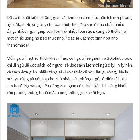
Để có thể tiết kiệm không gian và đem đến cảm giác tiện ích nơi phòng
ngủ, Mạnh Hệ sẽ gợi ý cho bạn một chiếc “kệ sách” nhỏ nhắn nhiều
tầng, nhiều ngăn giúp bạn lưu trữ nhiều loại sách, cũng có thể là nơi
một chiếc đồng hồ báo thức nhỏ, hoặc sẽ đặt một bình hoa nhỏ
“handmade”.
Mỗi người một sở thích khác nhau, có người sẽ giành ra 30 phút trước
khi đi ngủ để đọc sách, có người sẽ đọc sách lúc mới ngủ dậy,.. Vậy nên,
kệ sách đơn giản, nhiều tầng sẽ được thiết kế nơi đầu giường, đây là
nơi lý tưởng và tiện lợi cho chủ nhân của phòng ngủ có diện tích khá
“eo hẹp”. Ngoài ra, kiểu dáng đơn giản của chiếc kệ sách cũng khiến
căn phòng không bị rối mắt trong không gian chật hẹp.