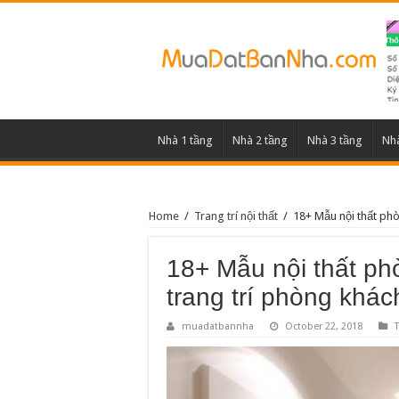
Nhà 1 tầng
Nhà 2 tầng
Nhà 3 tầng
Nhà
Home
/
Trang trí nội thất
/
18+ Mẫu nội thất ph
18+ Mẫu nội thất p
trang trí phòng khác
muadatbannha
October 22, 2018
T