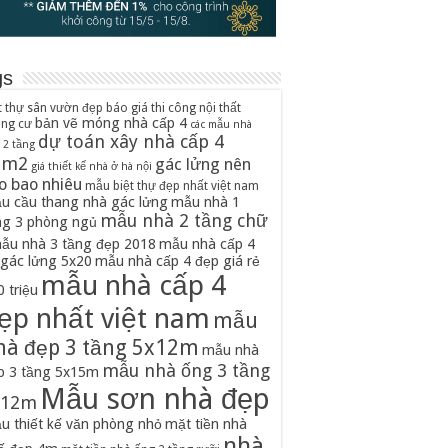
gs
t thự sân vườn đẹp
báo giá thi công nội thất
bản vẽ móng nhà cấp 4
ung cư
các mẫu nhà
dự toán xây nhà cấp 4
 2 tầng
0m2
gác lửng nên
giá thiết kế nhà ở hà nội
o bao nhiêu
mẫu biệt thự đẹp nhất việt nam
u cầu thang nhà gác lửng
mẫu nhà 1
mẫu nhà 2 tầng chữ
ng 3 phòng ngủ
ẫu nhà 3 tầng đẹp 2018
mẫu nhà cấp 4
 gác lửng 5x20
mẫu nhà cấp 4 đẹp giá rẻ
mẫu nhà cấp 4
 triệu
ẹp nhất việt nam
mẫu
hà đẹp 3 tầng 5x12m
mẫu nhà
mẫu nhà ống 3 tầng
p 3 tầng 5x15m
Mẫu sơn nhà đẹp
x12m
u thiết kế văn phòng nhỏ
mặt tiền nhà
nhà