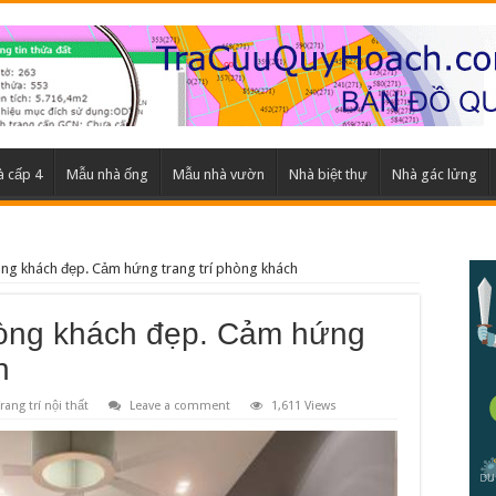
 cấp 4
Mẫu nhà ống
Mẫu nhà vườn
Nhà biệt thự
Nhà gác lửng
òng khách đẹp. Cảm hứng trang trí phòng khách
hòng khách đẹp. Cảm hứng
h
rang trí nội thất
Leave a comment
1,611 Views