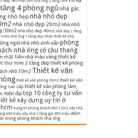
ố đẹp 4m
mặt tiền nhà ống 2 tầng rưỡi
 tầng 4 phòng ngủ
nhà gác
nhà nhỏ đẹp
ng nhỏ hẹp
0m2
nhà nhỏ đẹp 20m2
nhà nhỏ
p 30m2
nhà nhỏ đẹp 40m2
nhà đẹp 2 tầng
 triệu
nhà ống 1 tầng đẹp
nhận thiết kế nhà
phòng
ững ngôi nhà nhỏ xinh xắn
hách nhà ống có cầu thang
n mặt tiền nhà màu vàng
thiết kế
ệt thự mini 2 tầng đẹp
thiết kế phòng
Thiết kế văn
ách nhỏ 10m2
hòng
thiết kế văn
thiết kế văn phòng 30m2
thiết kế văn phòng làm
òng cao cấp
top 10 công ty tư vấn
ệc hiện đại
iết kế xây dựng uy tín ở
phcm
trang trí phòng khách nhỏ 12m2
xây nhà
điểm
ầng 600 triệu
xây nhà 2 tầng giá 400 triệu
ấn trong phòng khách nhà ống