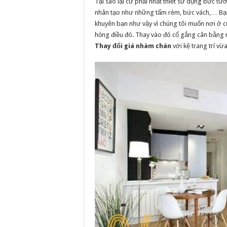
Tại sao lại cứ phải nhất thiết sử dụng bức 
nhân tạo như những tấm rèm, bức vách,… Bạn 
khuyên bạn như vậy vì chúng tôi muốn nơi ở 
hỏng điều đó. Thay vào đó cố gắng cân bằng n
Thay đổi giá nhàm chán
với kệ trang trí vừ