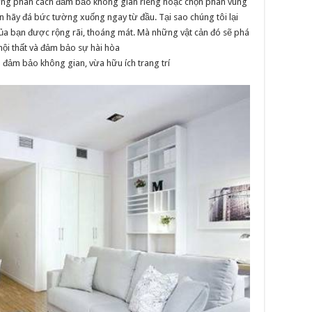
tường phân cách đảm bảo không gian riêng hoặc chọn phân vùng
hãy đá bức tường xuống ngay từ đầu. Tại sao chúng tôi lại
của bạn được rộng rãi, thoáng mát. Mà những vật cản đó sẽ phá
ội thất và đảm bảo sự hài hòa
a đảm bảo không gian, vừa hữu ích trang trí