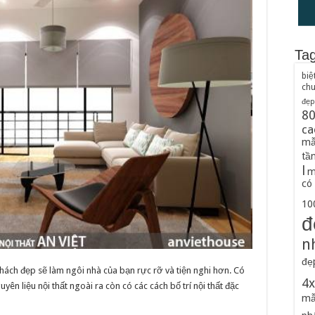
Ta
biệ
ch
đẹp
8
ca
mẫ
tầ
l
m
có
100
đ
n
đẹ
ách đẹp sẽ làm ngôi nhà của bạn rực rỡ và tiện nghi hơn. Có
4
yên liệu nội thất ngoài ra còn có các cách bố trí nội thất đặc
mẫ