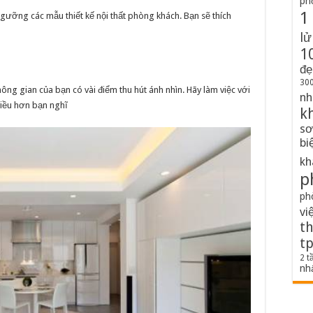
ph
1
gưỡng các mẫu thiết kế nội thất phòng khách. Bạn sẽ thích
lử
1
đẹ
300
ng gian của bạn có vài điểm thu hút ánh nhìn. Hãy làm việc với
nh
điều hơn bạn nghĩ
k
sơ
bi
kh
p
ph
vi
th
t
2 t
nh