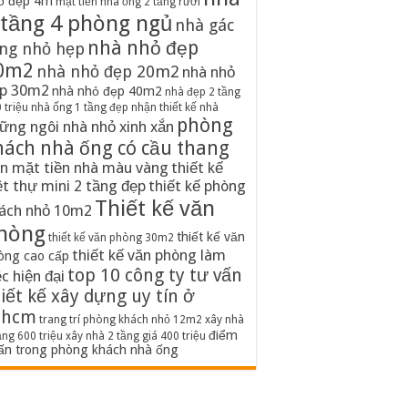
ố đẹp 4m
mặt tiền nhà ống 2 tầng rưỡi
 tầng 4 phòng ngủ
nhà gác
nhà nhỏ đẹp
ng nhỏ hẹp
0m2
nhà nhỏ đẹp 20m2
nhà nhỏ
p 30m2
nhà nhỏ đẹp 40m2
nhà đẹp 2 tầng
 triệu
nhà ống 1 tầng đẹp
nhận thiết kế nhà
phòng
ững ngôi nhà nhỏ xinh xắn
hách nhà ống có cầu thang
n mặt tiền nhà màu vàng
thiết kế
ệt thự mini 2 tầng đẹp
thiết kế phòng
Thiết kế văn
ách nhỏ 10m2
hòng
thiết kế văn
thiết kế văn phòng 30m2
thiết kế văn phòng làm
òng cao cấp
top 10 công ty tư vấn
ệc hiện đại
iết kế xây dựng uy tín ở
phcm
trang trí phòng khách nhỏ 12m2
xây nhà
điểm
ầng 600 triệu
xây nhà 2 tầng giá 400 triệu
ấn trong phòng khách nhà ống