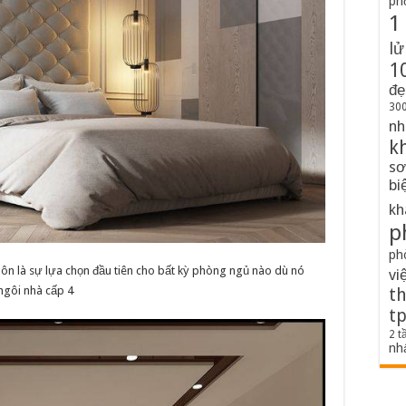
ph
1
lử
1
đẹ
300
nh
k
sơ
bi
kh
p
ph
 luôn là sự lựa chọn đầu tiên cho bất kỳ phòng ngủ nào dù nó
vi
ngôi nhà cấp 4
th
t
2 t
nh