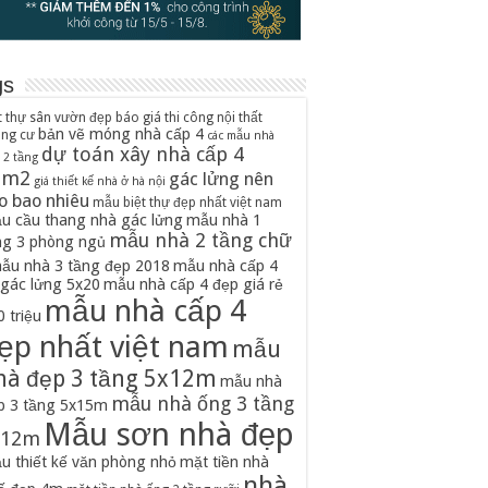
gs
t thự sân vườn đẹp
báo giá thi công nội thất
bản vẽ móng nhà cấp 4
ung cư
các mẫu nhà
dự toán xây nhà cấp 4
 2 tầng
0m2
gác lửng nên
giá thiết kế nhà ở hà nội
o bao nhiêu
mẫu biệt thự đẹp nhất việt nam
u cầu thang nhà gác lửng
mẫu nhà 1
mẫu nhà 2 tầng chữ
ng 3 phòng ngủ
ẫu nhà 3 tầng đẹp 2018
mẫu nhà cấp 4
 gác lửng 5x20
mẫu nhà cấp 4 đẹp giá rẻ
mẫu nhà cấp 4
 triệu
ẹp nhất việt nam
mẫu
hà đẹp 3 tầng 5x12m
mẫu nhà
mẫu nhà ống 3 tầng
p 3 tầng 5x15m
Mẫu sơn nhà đẹp
x12m
u thiết kế văn phòng nhỏ
mặt tiền nhà
nhà