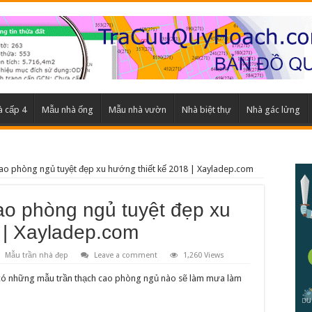
 cấp 4
Mẫu nhà ống
Mẫu nhà vườn
Nhà biệt thự
Nhà gác lửng
cao phòng ngủ tuyệt đẹp xu hướng thiết kế 2018 | Xayladep.com
ao phòng ngủ tuyệt đẹp xu
 | Xayladep.com
Mẫu trần nhà đẹp
Leave a comment
1,260 Views
có những mẫu trần thạch cao phòng ngủ nào sẽ làm mưa làm