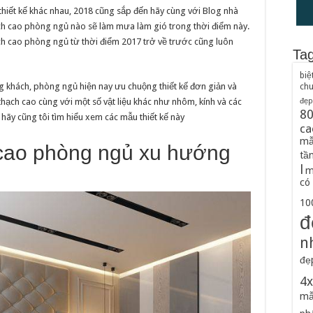
hiết kế khác nhau, 2018 cũng sắp đến hãy cùng với Blog nhà
h cao phòng ngủ nào sẽ làm mưa làm gió trong thời điểm này.
ch cao phòng ngủ từ thời điểm 2017 trở về trước cũng luôn
Ta
biệ
 khách, phòng ngủ hiện nay ưu chuộng thiết kế đơn giản và
ch
thạch cao cùng với một số vật liệu khác như nhôm, kính và các
đẹp
8
 hãy cũng tôi tìm hiểu xem các mẫu thiết kế này
ca
mẫ
 cao phòng ngủ xu hướng
tầ
l
m
có
100
đ
n
đẹ
4
mẫ