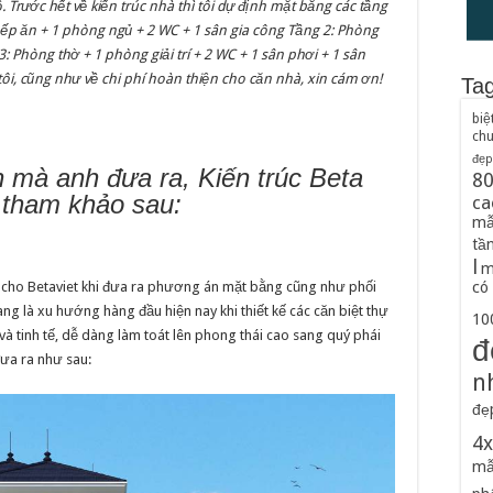
 Trước hết về kiến trúc nhà thì tôi dự định mặt bằng các tầng
ếp ăn + 1 phòng ngủ + 2 WC + 1 sân gia công Tầng 2: Phòng
 Phòng thờ + 1 phòng giải trí + 2 WC + 1 sân phơi + 1 sân
o tôi, cũng như về chi phí hoàn thiện cho căn nhà, xin cám ơn!
Ta
biệ
ch
đẹp
n mà anh đưa ra, Kiến trúc Beta
8
p tham khảo sau:
ca
mẫ
tầ
l
m
n cho Betaviet khi đưa ra phương án mặt bằng cũng như phối
có
ang là xu hướng hàng đầu hiện nay khi thiết kế các căn biệt thự
100
g và tinh tế, dễ dàng làm toát lên phong thái cao sang quý phái
đ
đưa ra như sau:
n
đẹ
4
mẫ