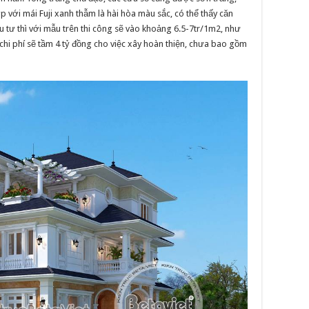
p với mái Fuji xanh thẫm là hài hòa màu sắc, có thể thấy căn
ầu tư thì với mẫu trên thi công sẽ vào khoảng 6.5-7tr/1m2, như
chi phí sẽ tầm 4 tỷ đồng cho việc xây hoàn thiện, chưa bao gồm