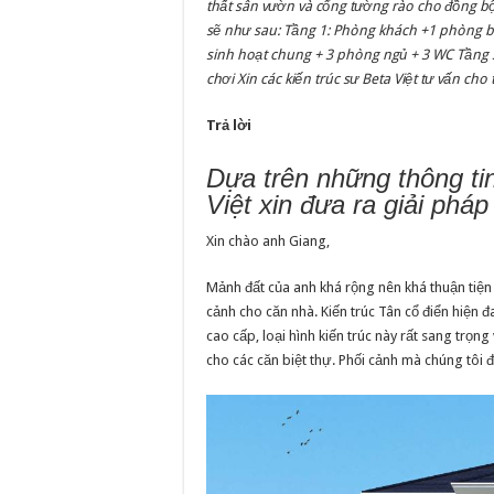
thất sân vườn và cổng tường rào cho đồng bộ.
sẽ như sau: Tầng 1: Phòng khách +1 phòng b
sinh hoạt chung + 3 phòng ngủ + 3 WC Tầng 3:
chơi Xin các kiến trúc sư Beta Việt tư vấn ch
Trả lời
Dựa trên những thông ti
Việt xin đưa ra giải phá
Xin chào anh Giang,
Mảnh đất của anh khá rộng nên khá thuận tiệ
cảnh cho căn nhà. Kiến trúc Tân cổ điển hiện đ
cao cấp, loại hình kiến trúc này rất sang trọn
cho các căn biệt thự. Phối cảnh mà chúng tôi 