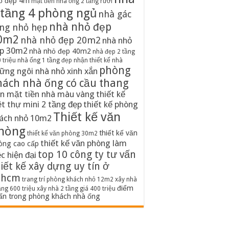
ố đẹp 4m
mặt tiền nhà ống 2 tầng rưỡi
 tầng 4 phòng ngủ
nhà gác
nhà nhỏ đẹp
ng nhỏ hẹp
0m2
nhà nhỏ đẹp 20m2
nhà nhỏ
p 30m2
nhà nhỏ đẹp 40m2
nhà đẹp 2 tầng
 triệu
nhà ống 1 tầng đẹp
nhận thiết kế nhà
phòng
ững ngôi nhà nhỏ xinh xắn
hách nhà ống có cầu thang
n mặt tiền nhà màu vàng
thiết kế
ệt thự mini 2 tầng đẹp
thiết kế phòng
Thiết kế văn
ách nhỏ 10m2
hòng
thiết kế văn
thiết kế văn phòng 30m2
thiết kế văn phòng làm
òng cao cấp
top 10 công ty tư vấn
ệc hiện đại
iết kế xây dựng uy tín ở
phcm
trang trí phòng khách nhỏ 12m2
xây nhà
điểm
ầng 600 triệu
xây nhà 2 tầng giá 400 triệu
ấn trong phòng khách nhà ống