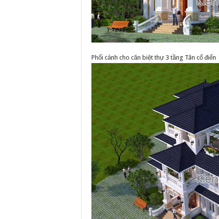
Phối cảnh cho căn biệt thự 3 tầng Tân cổ điển