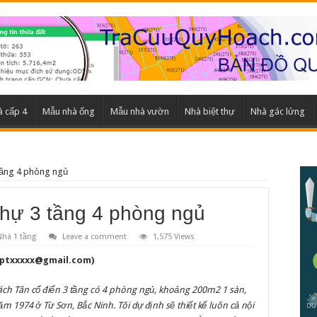
 cấp 4
Mẫu nhà ống
Mẫu nhà vườn
Nhà biệt thự
Nhà gác lửng
 tầng 4 phòng ngủ
 thự 3 tầng 4 phòng ngủ
Nhà 1 tầng
Leave a comment
1,575 Views
gptxxxxx@gmail.com
)
ách Tân cổ điển 3 tầng có 4 phòng ngủ, khoảng 200m2 1 sàn,
m 1974 ở Từ Sơn, Bắc Ninh. Tôi dự định sẽ thiết kế luôn cả nội