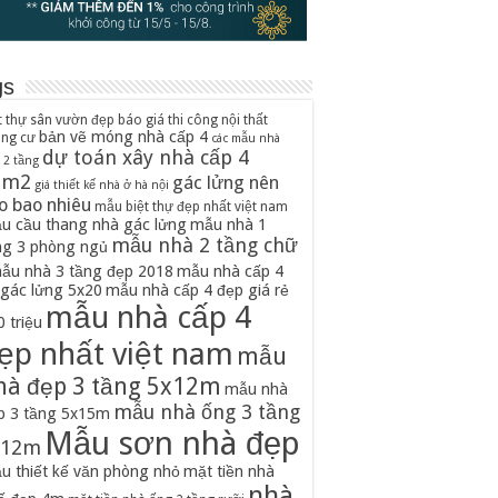
gs
t thự sân vườn đẹp
báo giá thi công nội thất
bản vẽ móng nhà cấp 4
ung cư
các mẫu nhà
dự toán xây nhà cấp 4
 2 tầng
0m2
gác lửng nên
giá thiết kế nhà ở hà nội
o bao nhiêu
mẫu biệt thự đẹp nhất việt nam
u cầu thang nhà gác lửng
mẫu nhà 1
mẫu nhà 2 tầng chữ
ng 3 phòng ngủ
ẫu nhà 3 tầng đẹp 2018
mẫu nhà cấp 4
 gác lửng 5x20
mẫu nhà cấp 4 đẹp giá rẻ
mẫu nhà cấp 4
 triệu
ẹp nhất việt nam
mẫu
hà đẹp 3 tầng 5x12m
mẫu nhà
mẫu nhà ống 3 tầng
p 3 tầng 5x15m
Mẫu sơn nhà đẹp
x12m
u thiết kế văn phòng nhỏ
mặt tiền nhà
nhà