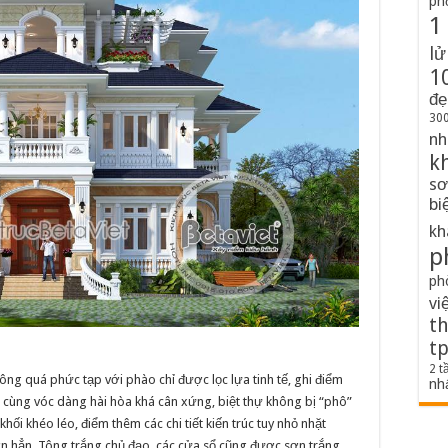
ph
1
lử
1
đẹ
300
nh
k
sơ
bi
kh
p
ph
vi
th
t
2 t
hông quá phức tạp với phào chỉ được lọc lựa tinh tế, ghi điểm
nh
 cùng vóc dàng hài hòa khá cân xứng, biệt thự không bị “phô”
khối khéo léo, điểm thêm các chi tiết kiến trúc tuy nhỏ nhặt
n hẳn. Tông trắng chủ đạo, các cửa sổ cũng được sơn trắng,