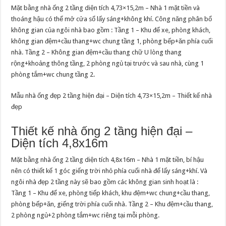
Mặt bằng nhà ống 2 tầng diện tích 4,73×15,2m – Nhà 1 mặt tiền và
thoáng hậu có thể mở cửa sổ lấy sáng+không khí. Công năng phân bổ
không gian của ngôi nhà bao gồm : Tầng 1 – Khu để xe, phòng khách,
không gian đệm+cầu thang+wc chung tầng 1, phòng bếp+ăn phía cuối
nhà. Tầng 2 – Không gian đệm+cầu thang chữ U lòng thang
rộng+khoảng thông tầng, 2 phòng ngủ tại trước và sau nhà, cùng 1
phòng tắm+wc chung tầng 2.
Mẫu nhà ống đẹp 2 tầng hiện đại – Diện tích 4,73×15,2m – Thiết kế nhà
đẹp
Thiết kế nhà ống 2 tầng hiện đại –
Diện tích 4,8x16m
Mặt bằng nhà ống 2 tầng diện tích 4,8x16m – Nhà 1 mặt tiền, bí hậu
nên có thiết kế 1 góc giếng trời nhỏ phía cuối nhà để lấy sáng+khí. Và
ngôi nhà đẹp 2 tầng này sẽ bao gồm các không gian sinh hoạt là :
Tầng 1 – Khu để xe, phòng tiếp khách, khu đệm+wc chung+cầu thang,
phòng bếp+ăn, giếng trời phía cuối nhà. Tầng 2 – Khu đệm+cầu thang,
2 phòng ngủ+2 phòng tắm+wc riêng tại mỗi phòng.