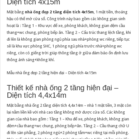
Diện tích 4x15m
Mặt bằng
nhà ống đẹp 2 tầng diện tích 4x15m
, 1 mặt tiền, thoáng
hậu có thể mở cửa sổ. Công trình này bao gồm các không gian sinh
hoạt là : Tầng 1 – Khu vực để xe, phòng khách, không gian đệm cầu
thang+wc chung, phòng bếp ăn. Tầng 2 – Cấu trúc thang lệch tầng, khi
đi lên là không gian phòng ngủ phía sau nhà+phòng wc riêng, tiếp tục
sẽ là khu vực phòng SHC, 1 phòng ngủ phía trước nhà+phòng wc
riêng, còn có giếng trời giúp thông tầng ở giữa đảm bảo ổn định lưu
thông ánh sáng+không khí.
Mẫu nhà ống đẹp 2 tầng hiện đại – Diện tích 4x15m
Thiết kế nhà ống 2 tầng hiện đại –
Diện tích 4,4x14m
Mặt bằng nhà ống 2 tầng diện tích 4,4x14m – nhà 1 mặt tiền, 3 mặt còn
lại nằm liền kề với nhà cao tầng không mở được cửa sổ. Các không
gian của nhà bao gồm : Tầng 1 – Khu để xe, phòng khách, không gian
đệm+cầu thang+wc chung, phòng bếp+ăn. Tầng 2 – Cầu thang chữ U
đi lên sàn phẳng, 2 phòng ngủ+2 phòng tắm+wc riêng tại mỗi phòng.