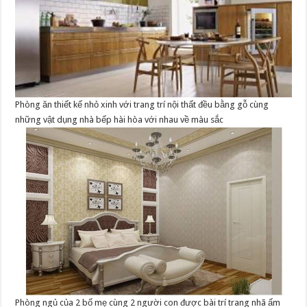
Phòng ăn thiết kế nhỏ xinh với trang trí nội thất đều bằng gỗ cùng
những vật dụng nhà bếp hài hòa với nhau về màu sắc
Phòng ngủ của 2 bố mẹ cùng 2 người con được bài trí trang nhã ấm