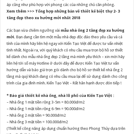
áp cũng như phù hợp với phong các của những chủ căn phòng.
Xem thêm >>> Tổng hợp những bản vẽ thiết kế biệt thự 2- 3
tầng đẹp theo xu hường mới nhất 2018
Các bạn vừa chiêm ngưỡng vài
mẫu nhà ống 2 tầng đẹp xu hướng
mới.
Bạn đang cần tìm một mẫu nhà đẹp độc đáo theo yêu cầu và cá
tính của mình hãy liên hệ ngay với Kiến Tạo Việt để được tư vấn nhiệt
tình nhất. Ngoài ra, với quý khách có nhu cầu mua trọn bộ hồ sơ thiết
kế dành cho mẫu nhà ống đẹp 2 tầng mà mình yêu thích – xin mời hãy
liên hệ tới số máy Hotline ở dưới đây để được Kiến Tạo Việt tư vấn
hướng dẫn và báo giá trọn gói dành cho bộ hồ sơ thiết kế nhà ống 2
tầng mà quý khách đang có nhu cầu mua lại để sử dụng dành cho công
trình của gia đình mình. Kiến Tạo Việt – Rất hân hạnh được đón tiếp !
* Báo giá thiết kế nhà ống, nhà lô phố của Kiến Tạo Việt :
– Nhà ống 1 mặt tiền rộng 3-5m = 80.000đ/m2
– Nhà ống 1 mặt tiền rộng 6-9m = 90.000đ/m2
– Nhà ống 2 mặt tiền = 90.000đ/m2
– Nhà ống 3 mặt tiền = 100.000đ/m2
(Thiết kế công năng áp dụng chuẩn hướng theo Phong Thủy dựa trên