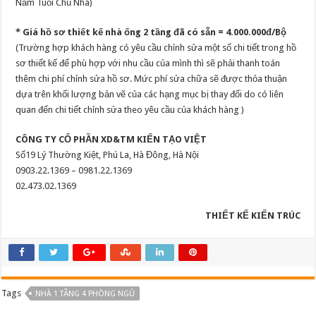
Năm Tuổi Chủ Nhà)
* Giá hồ sơ thiết kế nhà ống 2 tầng đã có sẵn = 4.000.000đ/Bộ
(Trường hợp khách hàng có yêu cầu chỉnh sửa một số chi tiết trong hồ
sơ thiết kế để phù hợp với nhu cầu của mình thì sẽ phải thanh toán
thêm chi phí chỉnh sửa hồ sơ. Mức phí sửa chữa sẽ được thỏa thuận
dựa trên khối lượng bản vẽ của các hạng mục bị thay đổi do có liên
quan đến chi tiết chỉnh sửa theo yêu cầu của khách hàng )
CÔNG TY CỔ PHẦN XD&TM KIẾN TẠO VIỆT
Số19 Lý Thường Kiệt, Phú La, Hà Đông, Hà Nội
0903.22.1369 – 0981.22.1369
02.473.02.1369
THIẾT KẾ KIẾN TRÚC
Tags
NHÀ 1 TẦNG 4 PHÒNG NGỦ