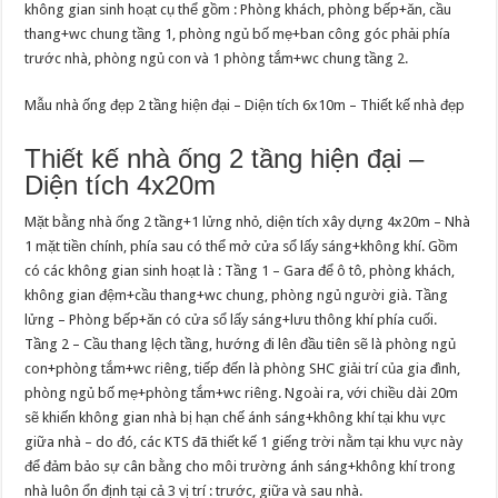
không gian sinh hoạt cụ thể gồm : Phòng khách, phòng bếp+ăn, cầu
thang+wc chung tầng 1, phòng ngủ bố mẹ+ban công góc phải phía
trước nhà, phòng ngủ con và 1 phòng tắm+wc chung tầng 2.
Mẫu nhà ống đẹp 2 tầng hiện đại – Diện tích 6x10m – Thiết kế nhà đẹp
Thiết kế nhà ống 2 tầng hiện đại –
Diện tích 4x20m
Mặt bằng nhà ống 2 tầng+1 lửng nhỏ, diện tích xây dựng 4x20m – Nhà
1 mặt tiền chính, phía sau có thể mở cửa sổ lấy sáng+không khí. Gồm
có các không gian sinh hoạt là : Tầng 1 – Gara để ô tô, phòng khách,
không gian đệm+cầu thang+wc chung, phòng ngủ người già. Tầng
lửng – Phòng bếp+ăn có cửa sổ lấy sáng+lưu thông khí phía cuối.
Tầng 2 – Cầu thang lệch tầng, hướng đi lên đầu tiên sẽ là phòng ngủ
con+phòng tắm+wc riêng, tiếp đến là phòng SHC giải trí của gia đình,
phòng ngủ bố mẹ+phòng tắm+wc riêng. Ngoài ra, với chiều dài 20m
sẽ khiến không gian nhà bị hạn chế ánh sáng+không khí tại khu vực
giữa nhà – do đó, các KTS đã thiết kế 1 giếng trời nằm tại khu vực này
để đảm bảo sự cân bằng cho môi trường ánh sáng+không khí trong
nhà luôn ổn định tại cả 3 vị trí : trước, giữa và sau nhà.