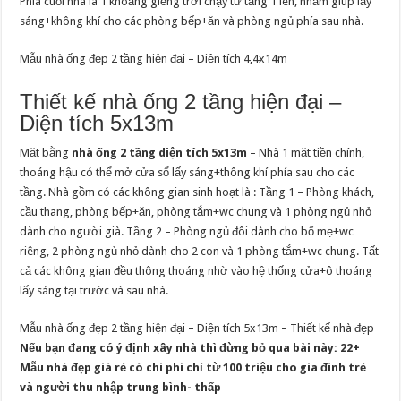
Phía cuối nhà là 1 khoảng giếng trời chạy từ tầng 1 lên, nhằm giúp lấy
sáng+không khí cho các phòng bếp+ăn và phòng ngủ phía sau nhà.
Mẫu nhà ống đẹp 2 tầng hiện đại – Diện tích 4,4x14m
Thiết kế nhà ống 2 tầng hiện đại –
Diện tích 5x13m
Mặt bằng
nhà ống 2 tầng diện tích 5x13m
– Nhà 1 mặt tiền chính,
thoáng hậu có thể mở cửa sổ lấy sáng+thông khí phía sau cho các
tầng. Nhà gồm có các không gian sinh hoạt là : Tầng 1 – Phòng khách,
cầu thang, phòng bếp+ăn, phòng tắm+wc chung và 1 phòng ngủ nhỏ
dành cho người già. Tầng 2 – Phòng ngủ đôi dành cho bố mẹ+wc
riêng, 2 phòng ngủ nhỏ dành cho 2 con và 1 phòng tắm+wc chung. Tất
cả các không gian đều thông thoáng nhờ vào hệ thống cửa+ô thoáng
lấy sáng tại trước và sau nhà.
Mẫu nhà ống đẹp 2 tầng hiện đại – Diện tích 5x13m – Thiết kế nhà đẹp
Nếu bạn đang có ý định xây nhà thì đừng bỏ qua bài này:
22+
Mẫu nhà đẹp giá rẻ có chi phí chỉ từ 100 triệu cho gia đình trẻ
và người thu nhập trung bình- thấp