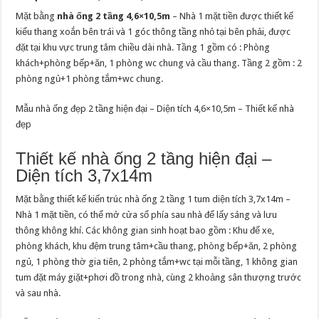
Mặt bằng
nhà ống 2 tầng 4,6×10,5m
– Nhà 1 mặt tiền được thiết kế
kiểu thang xoắn bên trái và 1 góc thông tầng nhỏ tại bên phải, được
đặt tại khu vực trung tâm chiều dài nhà. Tầng 1 gồm có : Phòng
khách+phòng bếp+ăn, 1 phòng wc chung và cầu thang. Tầng 2 gồm : 2
phòng ngủ+1 phòng tắm+wc chung.
Mẫu nhà ống đẹp 2 tầng hiện đại – Diện tích 4,6×10,5m – Thiết kế nhà
đẹp
Thiết kế nhà ống 2 tầng hiện đại –
Diện tích 3,7x14m
Mặt bằng thiết kế kiến trúc nhà ống 2 tầng 1 tum diện tích 3,7x14m –
Nhà 1 mặt tiền, có thể mở cửa sổ phía sau nhà để lấy sáng và lưu
thông không khí. Các không gian sinh hoạt bao gồm : Khu để xe,
phòng khách, khu đệm trung tâm+cầu thang, phòng bếp+ăn, 2 phòng
ngủ, 1 phòng thờ gia tiên, 2 phòng tắm+wc tại mỗi tầng, 1 không gian
tum đặt máy giặt+phơi đồ trong nhà, cùng 2 khoảng sân thượng trước
và sau nhà.