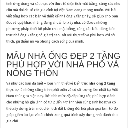
tính ứng dụng và sát thực với thực tế diện tích mặt bằng, cùng các nhu
cầu mà đại đa số các gia đình tại Việt Nam đang mong muốn. Với bài
viết tổng hợp các bản vẽ thiết kế nhà ống 2 tầng này, sẽ giúp cho bạn
đọc và quý khách hàng đang chuẩn bị xây nhà, có được những
phương pháp thiết kế phân chia mặt bằng, cùng các kiểu dáng kiến
trúc nhà ống 2 tầng có giá trị cao, sát với thực tế và phù hợp với sở
thích, gu thẩm mĩ và phong cách sống của mình.
MẪU NHÀ ỐNG ĐẸP 2 TẦNG
PHÙ HỢP VỚI NHÀ PHỐ VÀ
NÔNG THÔN
Và như các bạn đã biết – loại hình thiết kế kiến trúc
nhà ống 2 tầng
thực sự là những công trình phổ biến và có số lượng lớn nhất tại Việt
Nam chúng ta hiện nay. Bởi tính mức độ đáp ứng tốt, phù hợp dành
cho những hộ gia đình có từ 2 đến 4 thành viên cùng sinh hoạt và có
thể xây dựng trên một diện tích đất không đòi hỏi phải quá lớn, từ đó
giúp giảm áp lực về tài chính trong quá trình xây dựng nhà dành cho
gia chủ.