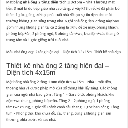
Mặt bằng
nhà ống 2 tầng diện tích 3,3x15m
– Nhà 1 hướng mặt
tiền, 3 mặt bí do tiếp giáp nhà cao tầng, vì vậy KTS thiết kế đã phân bổ
thêm 1 góc giếng trời tại phía cuối nhà để tạo sự ổn định cho môi
trường không gian sống trong nhà. Ngôi nhà ống đẹp 2 tầng này bao
gồm những không gian tại cả 2 tầng là : Khu để xe máy, phòng khách,
phòng bếp+ăn, 2 phòng ngủ, 3 phòng tắm+wc, khu đệm+cầu thang ở
trung tâm và 1 góc giếng trời cuối nhà.
Mẫu nhà ống đẹp 2 tầng hiện đại – Diện tích 3,3x15m- Thiết kế nhà đẹp
Thiết kế nhà ống 2 tầng hiện đại –
Diện tích 4x15m
Mặt bằng nhà ống 2 tầng 1 tum diện tích 4x15m – Nhà 1 mặt tiền,
thoáng hậu và được phép mở cửa sổ thông khí+lấy sáng. Các không
gian của ngôi nhà bao gồm : Tầng 1 – Gara ô tô, phòng khách, khu
đệm+wc chung, phòng bếp+ăn. Tầng 2 – 2 phòng ngủ, 1 phòng
tắm+wc chung, 1 góc tiểu cảnh cạnh cầu thang, 3 góc ban công. Tầng
tum – Phòng thờ, kho chứa đồ, cầu thang, cùng 2 không gian sân
thượng phía trước và sau nhà.