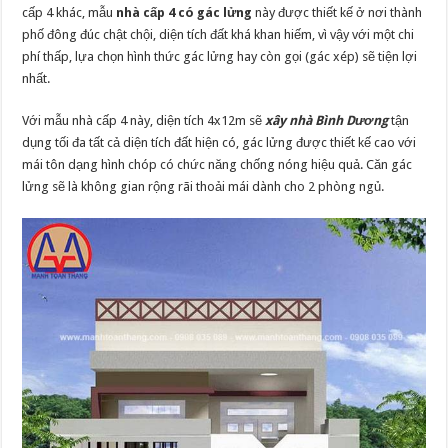
cấp 4 khác, mẫu
nhà cấp 4 có gác lửng
này được thiết kế ở nơi thành
phố đông đúc chật chội, diện tích đất khá khan hiếm, vì vậy với một chi
phí thấp, lựa chọn hình thức gác lửng hay còn gọi (gác xép) sẽ tiện lợi
nhất.
Với mẫu nhà cấp 4 này, diện tích 4x12m sẽ
xây nhà Bình Dương
tận
dụng tối đa tất cả diện tích đất hiện có, gác lửng được thiết kế cao với
mái tôn dạng hình chóp có chức năng chống nóng hiệu quả. Căn gác
lửng sẽ là không gian rộng rãi thoải mái dành cho 2 phòng ngủ.