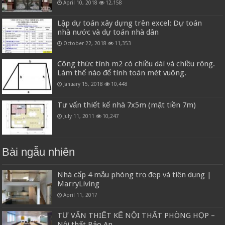
April 10, 2018
12,158
Lập dự toán xây dựng trên excel: Dự toán
nhà nước và dự toán nhà dân
October 22, 2018
11,353
Công thức tính m2 có chiều dài và chiều rộng.
Làm thế nào để tính toán mét vuông.
January 15, 2018
10,448
Tư vấn thiết kế nhà 7x5m (mặt tiền 7m)
July 11, 2011
10,247
Bài ngẫu nhiên
Nhà cấp 4 mẫu phòng trọ đẹp và tiện dụng |
MarryLiving
April 11, 2017
TƯ VẤN THIẾT KẾ NỘI THẤT PHÒNG HỌP –
Nội thất Bảo An