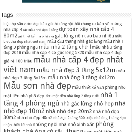
Tags
bản vẽ móng
biệt thự sân vườn đẹp
báo giá thi công nội thất chung cư
dự toán xây nhà cấp 4
nhà cấp 4
các mẫu nhà đẹp 2 tầng
80m2
gác lửng nên cao bao nhiêu
mẫu
giá thiết kế nhà ở hà nội
mẫu cầu thang nhà gác lửng
mẫu nhà 1
biệt thự đẹp nhất việt nam
mẫu nhà 2 tầng chữ l
tầng 3 phòng ngủ
mẫu nhà 3 tầng
đẹp 2018
mẫu nhà cấp 4 có gác lửng 5x20
mẫu nhà cấp 4 đẹp
mẫu nhà cấp 4 đẹp nhất
giá rẻ 100 triệu
việt nam
mẫu nhà đẹp 3 tầng 5x12m
mẫu
mẫu nhà ống 3 tầng 4x12m
nhà đẹp 3 tầng 5x15m
Mẫu sơn nhà đẹp
mẫu thiết kế văn phòng nhỏ
nhà 1
mặt tiền nhà phố đẹp 4m
mặt tiền nhà ống 2 tầng rưỡi
tầng 4 phòng ngủ
nhà
nhà gác lửng nhỏ hẹp
nhỏ đẹp 10m2
nhà nhỏ đẹp 20m2
nhà nhỏ đẹp
30m2
nhà nhỏ đẹp 40m2
nhà đẹp 2 tầng 300 triệu
nhà ống 1 tầng đẹp
phòng
những ngôi nhà nhỏ xinh xắn
nhận thiết kế nhà
khách nhà ống có cầu thang
sơn mặt tiền nhà