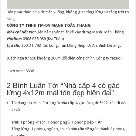
Bản phác thảo nhìn từ trên xuống, không gian tầng lửng và tầng trệt rõ
ràng
CÔNG TY TNHH TM-DV MẠNH TOÀN THẮNG
Mọi chi tiết xin:
Liên hệ tư vấn thiết kế xây dựng Mạnh Toàn Thắng
Hotline:
0908 035 089 (Ks: Thảo)
Địa chỉ:
200 DT 743 Tân Long, Tân Đông Hiệp, Dĩ An, Bình Dương.
(Cách ngã tư 550 khoảng 200m đối diện cổng chính Công ty Yazaki)
Lượt xem: 8836
2 Bình Luận Tới “Nhà cấp 4 có gác
lửng 4x12m mái tôn đẹp hiện đại”
Tôi đang dự định làm 1 ngôi nhà cấp 4 gác lửng dt 5×12 trên dt đất
5×25
Trệt: 1 phòng khách, 1 phòng ngủ, 1 phòng bếp + Ăn
Tầng lửng: 1 phòng ngủ to, khi có nhu cầu sẽ ngăn thành 2 phòng
ngủ nhỏ