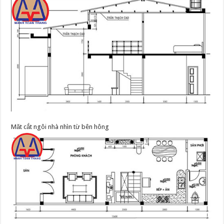
Măt cắt ngôi nhà nhìn từ bên hông