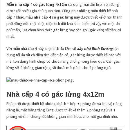
Mẫu nhà cấp 4 có gác lửng 4x12m
sử dụng mái tôn lợp hiện đang
được rất nhiều gia chủ quan tâm. Cũng như những mẫu thiết kế nhà
cấp 4 khác, mẫu
nhà cấp 4 có gác lửng
này được thiết kế ở nơi thành
phố đông đúc chật chội, diện tích đất khá khan hiếm, vì vậy với một chi
phí thấp, lựa chọn hình thức gác lửng hay còn gọi (gác xép) sẽ tiện lợi
nhất.
Với mẫu nhà cấp 4 này, diện tích 4x12m sẽ
xây nhà Bình Dương
tận
dụng tối đa tất cả diện tích đất hiện có, gác lửng được thiết kế cao với
mái tôn dạng hình chóp có chức năng chống nóng hiệu quả. Căn gác
lửng sẽ là không gian rộng rãi thoải mái dành cho 2 phòng ngủ.
Nhà cấp 4 có gác lửng 4x12m
Phần trệt được thiết kế phòng khách + bếp + phòng ăn và khu vệ riêng
riêng lẻ, mặt bằng tầng lửng được thiết kế thêm 2 phòng ngủ và 1
phòng vệ sinh chung, đủ không gian sinh hoạt cho một gia đình nhỏ.