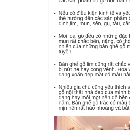
các sản phẩm đồ gỗ nội thất n
Nếu có điều kiện kinh tế và yê
thể hướng đến các sản phẩm b
đinh,lim, mun, sến, gụ, táu, c
Mỗi loại gỗ đều có những đặc 
mun rất chắc bền, nặng, có thớ
nhiên của những bàn ghế gỗ 
tuyền.
Bàn ghế gỗ lim cũng rất chắc 
bị nứt nẻ hay cong vênh. Hoa 
dạng xoắn đẹp mắt có màu nâ
Nhiều gia chủ cũng yêu thích 
gỗ nội thất nhà đẹp của mình bở
dạng hay mối mọt nên độ bền 
năm. Bàn ghế gỗ trắc có màu t
mịn nên rất hào nhoáng và bắt