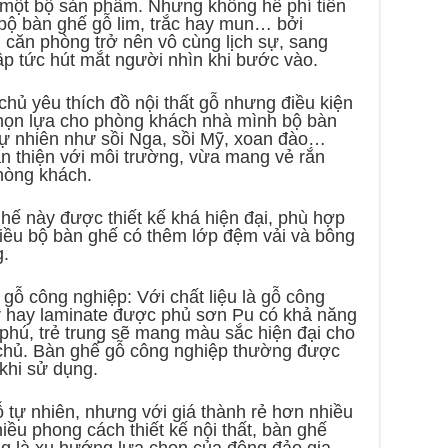
ho một bộ sản phẩm. Nhưng không hề phí tiền
bộ bàn ghế gỗ lim, trắc hay mun… bởi
 căn phòng trở nên vô cùng lịch sự, sang
ập tức hút mắt người nhìn khi bước vào.
chủ yêu thích đồ nội thất gỗ nhưng điều kiện
 chọn lựa cho phòng khách nhà mình bộ bàn
tự nhiên như sồi Nga, sồi Mỹ, xoan đào…
n thiện với môi trường, vừa mang vẻ rắn
hòng khách.
ế này được thiết kế khá hiện đại, phù hợp
hiều bộ bàn ghế có thêm lớp đệm vải và bông
g.
ỗ công nghiệp: Với chất liệu là gỗ công
 hay laminate được phủ sơn Pu có khả năng
hú, trẻ trung sẽ mang màu sắc hiện đại cho
chủ. Bàn ghế gỗ công nghiệp thường được
khi sử dụng.
tự nhiên, nhưng với giá thành rẻ hơn nhiều
ều phong cách thiết kế nội thất, bàn ghế