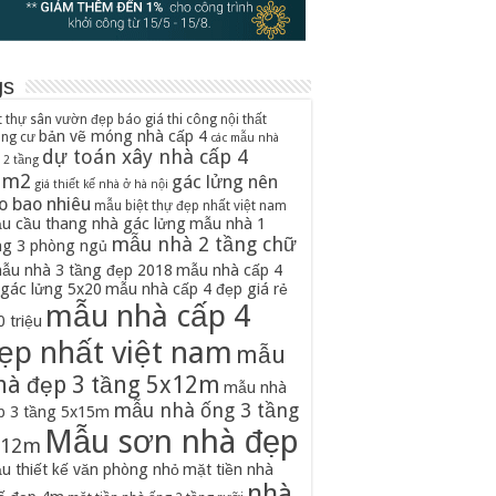
gs
t thự sân vườn đẹp
báo giá thi công nội thất
bản vẽ móng nhà cấp 4
ung cư
các mẫu nhà
dự toán xây nhà cấp 4
 2 tầng
0m2
gác lửng nên
giá thiết kế nhà ở hà nội
o bao nhiêu
mẫu biệt thự đẹp nhất việt nam
u cầu thang nhà gác lửng
mẫu nhà 1
mẫu nhà 2 tầng chữ
ng 3 phòng ngủ
ẫu nhà 3 tầng đẹp 2018
mẫu nhà cấp 4
 gác lửng 5x20
mẫu nhà cấp 4 đẹp giá rẻ
mẫu nhà cấp 4
 triệu
ẹp nhất việt nam
mẫu
hà đẹp 3 tầng 5x12m
mẫu nhà
mẫu nhà ống 3 tầng
p 3 tầng 5x15m
Mẫu sơn nhà đẹp
x12m
u thiết kế văn phòng nhỏ
mặt tiền nhà
nhà