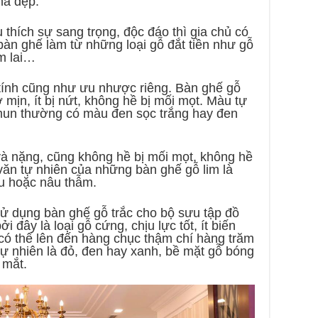
hà đẹp.
u thích sự sang trọng, độc đáo thì gia chủ có
àn ghế làm từ những loại gỗ đắt tiền như gỗ
ẩm lai…
tính cũng như ưu nhược riêng. Bàn ghế gỗ
 mịn, ít bị nứt, không hề bị mối mọt. Màu tự
mun thường có màu đen sọc trắng hay đen
và nặng, cũng không hề bị mối mọt, không hề
văn tự nhiên của những bàn ghế gỗ lim là
u hoặc nâu thẫm.
sử dụng bàn ghế gỗ trắc cho bộ sưu tập đồ
i đây là loại gỗ cứng, chịu lực tốt, ít biến
có thể lên đến hàng chục thậm chí hàng trăm
ự nhiên là đỏ, đen hay xanh, bề mặt gỗ bóng
 mắt.