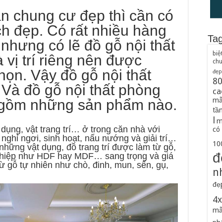
n chung cư đẹp thì cần có
ch đẹp. Có rất nhiều hàng
Ta
 nhưng có lẽ đồ gỗ nội thất
biệ
 vị trí riêng nên được
ch
họn. Vậy đồ gỗ nội thất
đẹp
8
 Và đồ gỗ nội thất phòng
ca
mẫ
 gồm những sản phẩm nào.
tầ
l
m
 dụng, vật trang trí… ở trong căn nhà với
có
nghỉ ngơi, sinh hoạt, nấu nướng và giải trí…
100
 những vật dụng, đồ trang trí được làm từ gỗ,
đ
 nghiệp như HDF hay MDF… sang trọng và giá
 từ gỗ tự nhiên như chò, đinh, mun, sến, gụ,
n
đẹ
4
mẫ