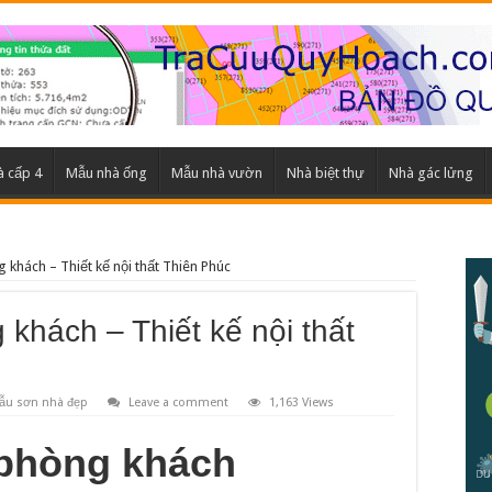
 cấp 4
Mẫu nhà ống
Mẫu nhà vườn
Nhà biệt thự
Nhà gác lửng
 khách – Thiết kế nội thất Thiên Phúc
 khách – Thiết kế nội thất
ẫu sơn nhà đẹp
Leave a comment
1,163 Views
 phòng khách