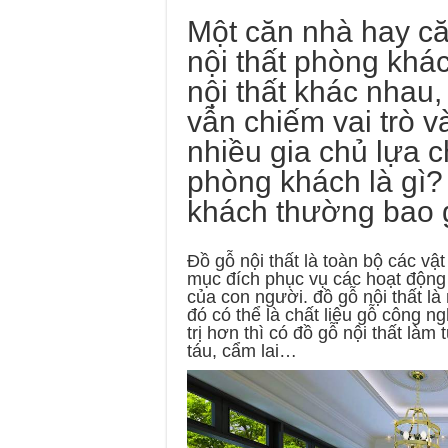
Một căn nhà hay că
nội thất phòng khá
nội thất khác nhau,
vẫn chiếm vai trò và
nhiều gia chủ lựa c
phòng khách là gì?
khách thường bao
Đồ gỗ nội thất là toàn bộ các vật
mục đích phục vụ các hoạt động 
của con người. đồ gỗ nội thất là
đó có thể là chất liệu gỗ công
trị hơn thì có đồ gỗ nội thất làm
táu, cẩm lai…