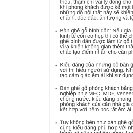
triệu, thậm chí vài tỷ đồng c
khi phòng khách được kê một 
những đồ nội thất này sẽ khiến
chảnh, độc đáo, ấn tượng và l
Bàn ghế gỗ bình dân: Nếu gia 
kinh tế còn eo hẹp thì có thể
ghế bình dân được làm từ gỗ 
vừa khiến không gian thêm thâ
chắc tạo điểm nhấn cho căn p
Kiểu dáng của những bộ bàn gh
với thị hiếu người sử dụng. N
tạo cảm giác êm ái khi sử dụn
Bàn ghế gỗ phòng khách bằng g
nghiệp như MFC, MDF, veneer
chống nước, kiểu dáng phong p
phòng khách của căn nhà gia 
kết hợp với nệm bọc rất êm ái 
Tuy không bền như bàn ghế gỗ 
cùng kiểu dáng phù hợp với nhi