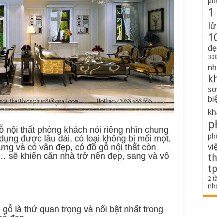
ph
1
lử
1
đẹ
300
nh
k
sơ
bi
kh
p
ỗ nội thất phòng khách nói riêng nhìn chung
ph
dụng được lâu dài, có loại không bị mối mọt,
vi
ưng và có vân đẹp, có đồ gỗ nội thất còn
ạ… sẽ khiến căn nhà trở nên đẹp, sang và vô
th
t
2 t
nh
gỗ là thứ quan trọng và nổi bật nhất trong