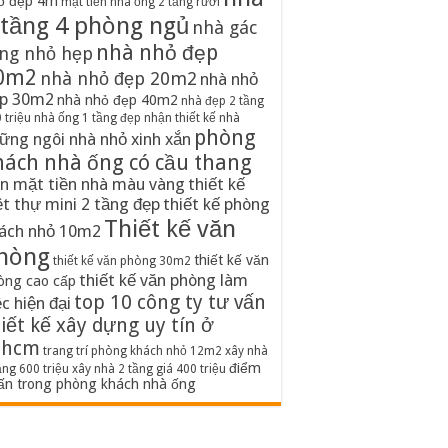
ố đẹp 4m
mặt tiền nhà ống 2 tầng rưỡi
 tầng 4 phòng ngủ
nhà gác
nhà nhỏ đẹp
ng nhỏ hẹp
0m2
nhà nhỏ đẹp 20m2
nhà nhỏ
p 30m2
nhà nhỏ đẹp 40m2
nhà đẹp 2 tầng
 triệu
nhà ống 1 tầng đẹp
nhận thiết kế nhà
phòng
ững ngôi nhà nhỏ xinh xắn
hách nhà ống có cầu thang
n mặt tiền nhà màu vàng
thiết kế
ệt thự mini 2 tầng đẹp
thiết kế phòng
Thiết kế văn
ách nhỏ 10m2
hòng
thiết kế văn
thiết kế văn phòng 30m2
thiết kế văn phòng làm
òng cao cấp
top 10 công ty tư vấn
ệc hiện đại
iết kế xây dựng uy tín ở
phcm
trang trí phòng khách nhỏ 12m2
xây nhà
điểm
ầng 600 triệu
xây nhà 2 tầng giá 400 triệu
ấn trong phòng khách nhà ống