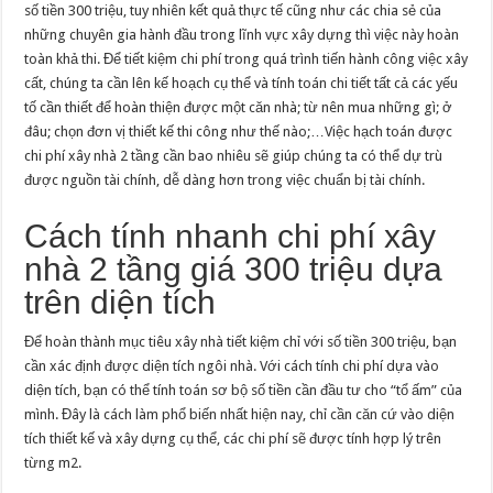
số tiền 300 triệu, tuy nhiên kết quả thực tế cũng như các chia sẻ của
những chuyên gia hành đầu trong lĩnh vực xây dựng thì việc này hoàn
toàn khả thi. Để tiết kiệm chi phí trong quá trình tiến hành công việc xây
cất, chúng ta cần lên kế hoạch cụ thể và tính toán chi tiết tất cả các yếu
tố cần thiết để hoàn thiện được một căn nhà; từ nên mua những gì; ở
đâu; chọn đơn vị thiết kế thi công như thế nào;…Việc hạch toán được
chi phí xây nhà 2 tầng cần bao nhiêu sẽ giúp chúng ta có thể dự trù
được nguồn tài chính, dễ dàng hơn trong việc chuẩn bị tài chính.
Cách tính nhanh chi phí xây
nhà 2 tầng giá 300 triệu dựa
trên diện tích
Để hoàn thành mục tiêu xây nhà tiết kiệm chỉ với số tiền 300 triệu, bạn
cần xác định được diện tích ngôi nhà. Với cách tính chi phí dựa vào
diện tích, bạn có thể tính toán sơ bộ số tiền cần đầu tư cho “tổ ấm” của
mình. Đây là cách làm phổ biến nhất hiện nay, chỉ cần căn cứ vào diện
tích thiết kế và xây dựng cụ thể, các chi phí sẽ được tính hợp lý trên
từng m2.