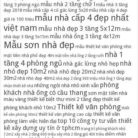
mẫu nhà 2 tầng chữ l
tầng 3 phòng ngủ
mẫu nhà 3 tầng
đẹp 2018
mẫu nhà cấp 4 có gác lửng 5x20
mẫu nhà cấp 4 đẹp
mẫu nhà cấp 4 đẹp nhất
giá rẻ 100 triệu
việt nam
mẫu nhà đẹp 3 tầng 5x12m
mẫu
mẫu nhà ống 3 tầng 4x12m
nhà đẹp 3 tầng 5x15m
Mẫu sơn nhà đẹp
mẫu thiết kế văn phòng nhỏ
nhà 1
mặt tiền nhà phố đẹp 4m
mặt tiền nhà ống 2 tầng rưỡi
tầng 4 phòng ngủ
nhà
nhà gác lửng nhỏ hẹp
nhỏ đẹp 10m2
nhà nhỏ đẹp 20m2
nhà nhỏ đẹp
30m2
nhà nhỏ đẹp 40m2
nhà đẹp 2 tầng 300 triệu
nhà ống 1 tầng đẹp
phòng
những ngôi nhà nhỏ xinh xắn
nhận thiết kế nhà
khách nhà ống có cầu thang
sơn mặt tiền nhà
màu vàng
thiết kế biệt thự mini 2 tầng đẹp
thiết kế
Thiết kế văn phòng
phòng khách nhỏ 10m2
thiết
thiết kế văn
thiết kế văn phòng cao cấp
kế văn phòng 30m2
top 10 công ty tư vấn thiết
phòng làm việc hiện đại
kế xây dựng uy tín ở tphcm
trang trí phòng khách nhỏ
điểm nhấn
12m2
xây nhà 2 tầng 600 triệu
xây nhà 2 tầng giá 400 triệu