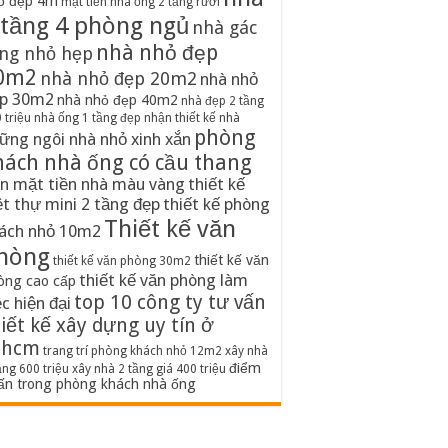
ố đẹp 4m
mặt tiền nhà ống 2 tầng rưỡi
 tầng 4 phòng ngủ
nhà gác
nhà nhỏ đẹp
ng nhỏ hẹp
0m2
nhà nhỏ đẹp 20m2
nhà nhỏ
p 30m2
nhà nhỏ đẹp 40m2
nhà đẹp 2 tầng
 triệu
nhà ống 1 tầng đẹp
nhận thiết kế nhà
phòng
ững ngôi nhà nhỏ xinh xắn
hách nhà ống có cầu thang
n mặt tiền nhà màu vàng
thiết kế
ệt thự mini 2 tầng đẹp
thiết kế phòng
Thiết kế văn
ách nhỏ 10m2
hòng
thiết kế văn
thiết kế văn phòng 30m2
thiết kế văn phòng làm
òng cao cấp
top 10 công ty tư vấn
ệc hiện đại
iết kế xây dựng uy tín ở
phcm
trang trí phòng khách nhỏ 12m2
xây nhà
điểm
ầng 600 triệu
xây nhà 2 tầng giá 400 triệu
ấn trong phòng khách nhà ống