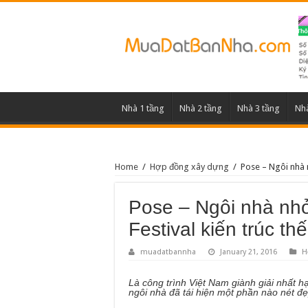
Nhà 1 tầng
Nhà 2 tầng
Nhà 3 tầng
Nhà
Home
/
Hợp đồng xây dựng
/
Pose – Ngôi nhà n
Pose – Ngôi nhà nhỏ
Festival kiến trúc th
muadatbannha
January 21, 2016
H
Là công trình Việt Nam giành giải nhất hạ
ngôi nhà đã tái hiện một phần nào nét đ