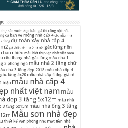
gs
t thự sân vườn đẹp
báo giá thi công nội thất
bản vẽ móng nhà cấp 4
ung cư
các mẫu nhà
dự toán xây nhà cấp 4
 2 tầng
0m2
gác lửng nên
giá thiết kế nhà ở hà nội
o bao nhiêu
mẫu biệt thự đẹp nhất việt nam
u cầu thang nhà gác lửng
mẫu nhà 1
mẫu nhà 2 tầng chữ
ng 3 phòng ngủ
ẫu nhà 3 tầng đẹp 2018
mẫu nhà cấp 4
 gác lửng 5x20
mẫu nhà cấp 4 đẹp giá rẻ
mẫu nhà cấp 4
 triệu
ẹp nhất việt nam
mẫu
hà đẹp 3 tầng 5x12m
mẫu nhà
mẫu nhà ống 3 tầng
p 3 tầng 5x15m
Mẫu sơn nhà đẹp
x12m
u thiết kế văn phòng nhỏ
mặt tiền nhà
nhà