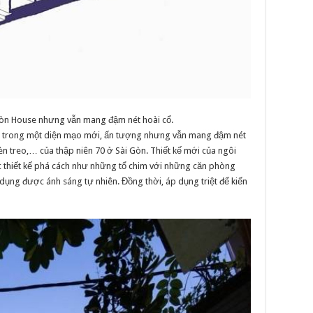
Gòn House nhưng vẫn mang đậm nét hoài cổ.
nh trong một diện mạo mới, ấn tượng nhưng vẫn mang đậm nét
èn treo,… của thập niên 70 ở Sài Gòn. Thiết kế mới của ngôi
c thiết kế phá cách như những tổ chim với những căn phòng
dụng được ánh sáng tự nhiên. Đồng thời, áp dụng triệt để kiến