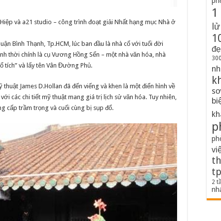
ph
1
 Hiệp và a21 studio – công trình đoạt giải Nhất hạng mục Nhà ở
lử
1
ận Bình Thạnh, Tp.HCM, lúc ban đầu là nhà cổ với tuổi đời
đẹ
nh thời chính là cụ Vương Hồng Sển – một nhà văn hóa, nhà
300
cổ tích” và lấy tên Vân Đường Phủ.
nh
k
thuật James D.Hollan đã đến viếng và khen là một điển hình về
sơ
ới các chi tiết mỹ thuật mang giá trị lịch sử văn hóa. Tuy nhiên,
bi
 cấp trầm trọng và cuối cùng bị sụp đổ.
kh
p
ph
vi
th
t
2 t
nh