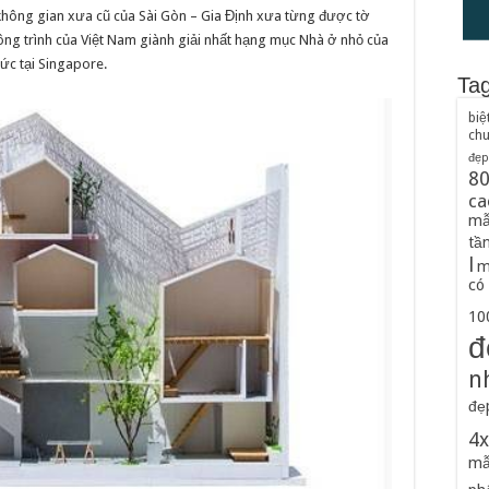
 không gian xưa cũ của Sài Gòn – Gia Định xưa từng được tờ
công trình của Việt Nam giành giải nhất hạng mục Nhà ở nhỏ của
hức tại Singapore.
Ta
biệ
ch
đẹp
8
ca
mẫ
tầ
l
m
có
100
đ
n
đẹ
4
mẫ