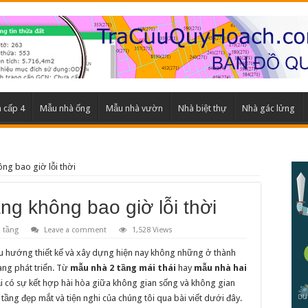
 cấp 4
Mẫu nhà ống
Mẫu nhà vườn
Nhà biệt thự
Nhà gác lửng
ng bao giờ lỗi thời
g không bao giờ lỗi thời
 tầng
Leave a comment
1,528 Views
xu hướng thiết kế và xây dựng hiện nay không những ở thành
ng phát triển. Từ
mẫu nhà 2 tầng mái thái
hay
mẫu nhà hai
i có sự kết hợp hài hòa giữa không gian sống và không gian
ầng đẹp mắt và tiện nghi của chúng tôi qua bài viết dưới đây.