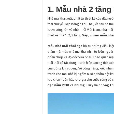
1. Mẫu nhà 2 tầng 
Nhà mái thái xuất phát từ thiết kế của đất nướ
thái chủ yếu lợp bằng ngói Thái, về sau có 
lượn sóng lớn và nhỏ,… Ở Việt Nam, nhà mái 
thiết kế nhà 1, 2, 3 tầng.
Vậy, vì sao mẫu nhà
Mẫu nhà mái thái đẹp
hội tụ những điều kiện
thẩm mỹ, mẫu nhà mái thái nhìn từ bên ngoài c
phần chóp và độ dốc vừa phải. Theo quan niệ
mái thái có tác dụng tránh hiện tượng tích tụ 
của dòng khí vương. Về công năng, kiểu nhà m
tránh cho mái nhà bị ngấm nước, thấm dột khi
lựa chọn hoàn hảo cho gia chủ cuộc sống về cả
đẹp năm 2018 và những lưu ý về phong th