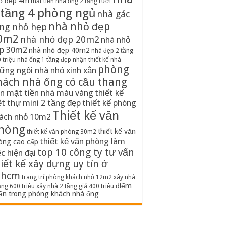
ố đẹp 4m
mặt tiền nhà ống 2 tầng rưỡi
 tầng 4 phòng ngủ
nhà gác
nhà nhỏ đẹp
ng nhỏ hẹp
0m2
nhà nhỏ đẹp 20m2
nhà nhỏ
p 30m2
nhà nhỏ đẹp 40m2
nhà đẹp 2 tầng
 triệu
nhà ống 1 tầng đẹp
nhận thiết kế nhà
phòng
ững ngôi nhà nhỏ xinh xắn
hách nhà ống có cầu thang
n mặt tiền nhà màu vàng
thiết kế
ệt thự mini 2 tầng đẹp
thiết kế phòng
Thiết kế văn
ách nhỏ 10m2
hòng
thiết kế văn
thiết kế văn phòng 30m2
thiết kế văn phòng làm
òng cao cấp
top 10 công ty tư vấn
ệc hiện đại
iết kế xây dựng uy tín ở
phcm
trang trí phòng khách nhỏ 12m2
xây nhà
điểm
ầng 600 triệu
xây nhà 2 tầng giá 400 triệu
ấn trong phòng khách nhà ống