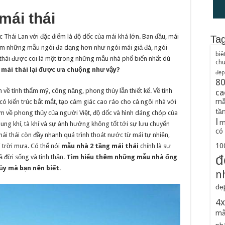
mái thái
c Thái Lan với đặc điểm là độ dốc của mái khá lớn. Ban đầu, mái
Ta
thêm những mẫu ngói đa dạng hơn như ngói mái giả đá, ngói
biệ
thái được coi là một trong những mẫu nhà phổ biến nhất dù
ch
 mái thái lại được ưa chuộng như vậy?
đẹp
8
 về tính thẩm mỹ, công năng, phong thủy lẫn thiết kế. Về tính
ca
mẫ
ó kiến trúc bắt mắt, tạo cảm giác cao ráo cho cả ngôi nhà với
tầ
m về phong thủy của người Việt, độ dốc và hình dáng chóp của
l
m
hung khí, tà khí và sự ảnh hưởng không tốt tới sự lưu chuyển
có
ái thái còn đầy nhanh quá trình thoát nước từ mái tự nhiên,
100
 trời mưa. Có thể nói
mẫu nhà 2 tầng mái thái
chính là sự
đ
 đời sống và tinh thần.
Tìm hiểu thêm những mẫu nhà ống
ủy mà bạn nên biết.
n
đẹ
4
mẫ