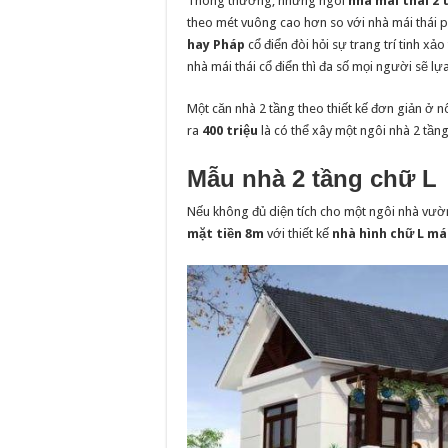
Thông thường, những ngôi
nhà mái thái 2 
theo mét vuông cao hơn so với nhà mái thái p
hay Pháp
cổ điển đòi hỏi sự trang trí tinh xả
nhà mái thái cổ điển thì đa số mọi người sẽ lựa
Một căn nhà 2 tầng theo thiết kế đơn giản ở nô
ra
400 triệu
là có thể xây một ngôi nhà 2 tần
Mẫu nhà 2 tầng chữ L
Nếu không đủ diện tích cho một ngôi nhà vườ
mặt tiền 8m
với thiết kế
nhà hình chữ L má