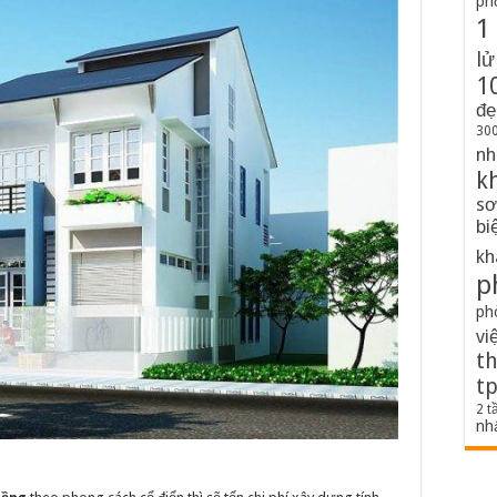
ph
1
lử
1
đẹ
300
nh
k
sơ
bi
kh
p
ph
vi
th
t
2 t
nh