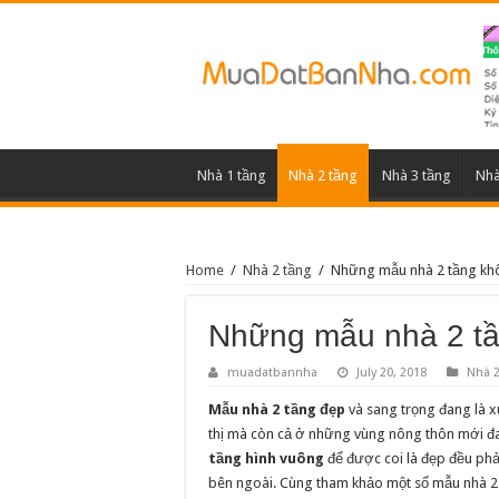
Nhà 1 tầng
Nhà 2 tầng
Nhà 3 tầng
Nhà
Home
/
Nhà 2 tầng
/
Những mẫu nhà 2 tầng khô
Những mẫu nhà 2 tần
muadatbannha
July 20, 2018
Nhà 2
Mẫu nhà 2 tầng đẹp
và sang trọng đang là 
thị mà còn cả ở những vùng nông thôn mới đa
tầng hình vuông
để được coi là đẹp đều phả
bên ngoài. Cùng tham khảo một số mẫu nhà 2 t