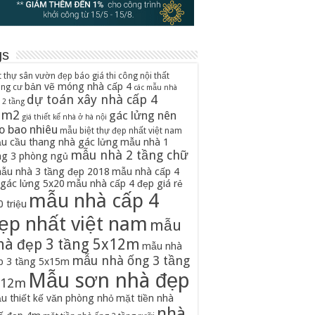
gs
t thự sân vườn đẹp
báo giá thi công nội thất
bản vẽ móng nhà cấp 4
ung cư
các mẫu nhà
dự toán xây nhà cấp 4
 2 tầng
0m2
gác lửng nên
giá thiết kế nhà ở hà nội
o bao nhiêu
mẫu biệt thự đẹp nhất việt nam
u cầu thang nhà gác lửng
mẫu nhà 1
mẫu nhà 2 tầng chữ
ng 3 phòng ngủ
ẫu nhà 3 tầng đẹp 2018
mẫu nhà cấp 4
 gác lửng 5x20
mẫu nhà cấp 4 đẹp giá rẻ
mẫu nhà cấp 4
 triệu
ẹp nhất việt nam
mẫu
hà đẹp 3 tầng 5x12m
mẫu nhà
mẫu nhà ống 3 tầng
p 3 tầng 5x15m
Mẫu sơn nhà đẹp
x12m
u thiết kế văn phòng nhỏ
mặt tiền nhà
nhà