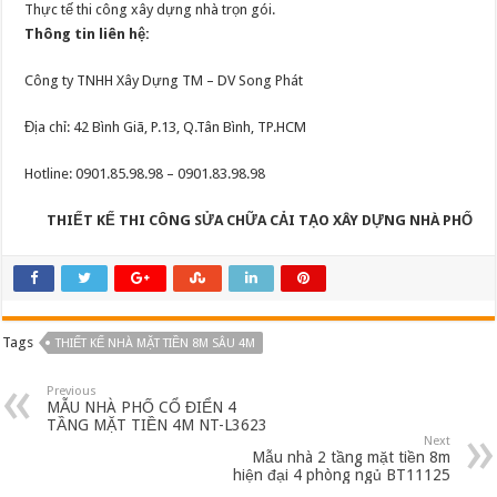
Thực tế thi công xây dựng nhà trọn gói.
Thông tin liên hệ:
Công ty TNHH Xây Dựng TM – DV Song Phát
Địa chỉ: 42 Bình Giã, P.13, Q.Tân Bình, TP.HCM
Hotline: 0901.85.98.98 – 0901.83.98.98
THIẾT KẾ THI CÔNG SỬA CHỮA CẢI TẠO XÂY DỰNG NHÀ PHỐ
Tags
THIẾT KẾ NHÀ MẶT TIỀN 8M SÂU 4M
Previous
MẪU NHÀ PHỐ CỔ ĐIỂN 4
TẦNG MẶT TIỀN 4M NT-L3623
Next
Mẫu nhà 2 tầng mặt tiền 8m
hiện đại 4 phòng ngủ BT11125