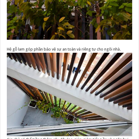
Hệ gỗ lam góp phần bảo vệ sự an toàn và riêng tư cho ngôi nhà.