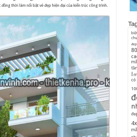
đồng thời làm nổi bật vẻ đẹp hiện đại của kiến trúc công trình.
Ta
biệ
ch
đẹp
8
ca
mẫ
tầ
l
m
có
100
đ
n
đẹ
4
mẫ