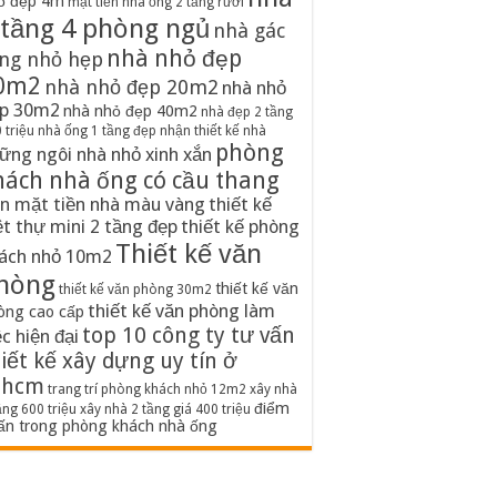
ố đẹp 4m
mặt tiền nhà ống 2 tầng rưỡi
 tầng 4 phòng ngủ
nhà gác
nhà nhỏ đẹp
ng nhỏ hẹp
0m2
nhà nhỏ đẹp 20m2
nhà nhỏ
p 30m2
nhà nhỏ đẹp 40m2
nhà đẹp 2 tầng
 triệu
nhà ống 1 tầng đẹp
nhận thiết kế nhà
phòng
ững ngôi nhà nhỏ xinh xắn
hách nhà ống có cầu thang
n mặt tiền nhà màu vàng
thiết kế
ệt thự mini 2 tầng đẹp
thiết kế phòng
Thiết kế văn
ách nhỏ 10m2
hòng
thiết kế văn
thiết kế văn phòng 30m2
thiết kế văn phòng làm
òng cao cấp
top 10 công ty tư vấn
ệc hiện đại
iết kế xây dựng uy tín ở
phcm
trang trí phòng khách nhỏ 12m2
xây nhà
điểm
ầng 600 triệu
xây nhà 2 tầng giá 400 triệu
ấn trong phòng khách nhà ống