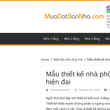
Nhà 1 tầng
Nhà 2 tầng
Nhà 3 tầng
Nhà
Home
/
Mặt tiền nhà ống trúc
/
Mẫu thiết kế nh
Mẫu thiết kế nhà ph
hiện đại
muadatbannha
October 22, 2018
Ngôi nhà phố đẹp với thiết kế kiến trúc 4 tần
Thiết kế nhấn mạnh những phân vị ngang vừa 
tầng một cách rõ rệt. Thay vì thiết kế những