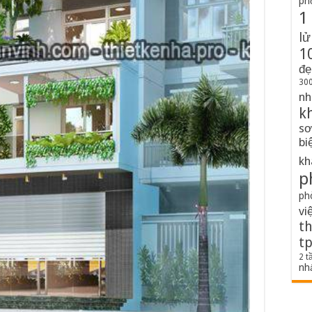
ph
1
lử
1
đẹ
300
nh
k
sơ
bi
kh
p
ph
vi
th
t
2 t
nh