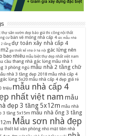
gs
t thự sân vườn đẹp
báo giá thi công nội thất
bản vẽ móng nhà cấp 4
ung cư
các mẫu nhà
dự toán xây nhà cấp 4
 2 tầng
0m2
gác lửng nên
giá thiết kế nhà ở hà nội
o bao nhiêu
mẫu biệt thự đẹp nhất việt nam
u cầu thang nhà gác lửng
mẫu nhà 1
mẫu nhà 2 tầng chữ
ng 3 phòng ngủ
ẫu nhà 3 tầng đẹp 2018
mẫu nhà cấp 4
 gác lửng 5x20
mẫu nhà cấp 4 đẹp giá rẻ
mẫu nhà cấp 4
 triệu
ẹp nhất việt nam
mẫu
hà đẹp 3 tầng 5x12m
mẫu nhà
mẫu nhà ống 3 tầng
p 3 tầng 5x15m
Mẫu sơn nhà đẹp
x12m
u thiết kế văn phòng nhỏ
mặt tiền nhà
nhà