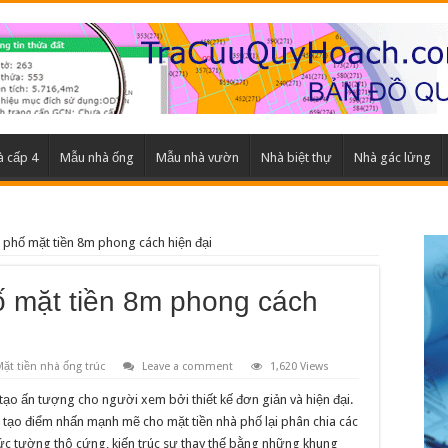
 cấp 4
Mẫu nhà ống
Mẫu nhà vườn
Nhà biệt thự
Nhà gác lửng
à phố mặt tiền 8m phong cách hiện đại
ố mặt tiền 8m phong cách
Mặt tiền nhà ống trúc
Leave a comment
1,620 Views
g tạo ấn tượng cho người xem bởi thiết kế đơn giản và hiện đại.
tạo điểm nhấn mạnh mẽ cho mặt tiền nhà phố lại phân chia các
 bức tường thô cứng, kiến trúc sư thay thế bằng những khung