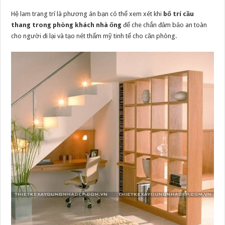
Hệ lam trang trí là phương án bạn có thể xem xét khi
bố trí cầu
thang trong phòng khách nhà ống
để che chắn đảm bảo an toàn
cho người đi lại và tạo nét thẩm mỹ tinh tế cho căn phòng.