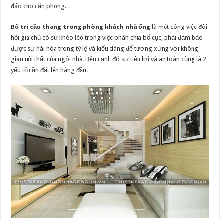
đáo cho căn phòng.
Bố trí cầu thang trong phòng khách nhà ống
là một công việc đòi
hỏi gia chủ có sự khéo léo trong việc phân chia bố cục, phải đảm bảo
được sự hài hòa trong tỷ lệ và kiểu dáng để tương xứng với không
gian nội thất của ngôi nhà. Bên cạnh đó sự tiện lợi và an toàn cũng là 2
yếu tố cần đặt lên hàng đầu.