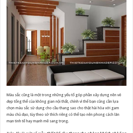
Màu sắc cũng là một trong những yếu tố góp phần xây dựng nên vẻ
đẹp tổng thể của không gian nội thất, chính vì thế bạn cũng cần lựa
chọn màu sắc sử dụng cho cầu thang sao cho thật hài hòa với gam
màu chủ đạo, tùy theo sở thích riêng có thể tạo nên phong cách lãn
mạn tinh tế hay mạnh mẽ sang trọng.