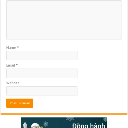
Name
*
Email
*
Website