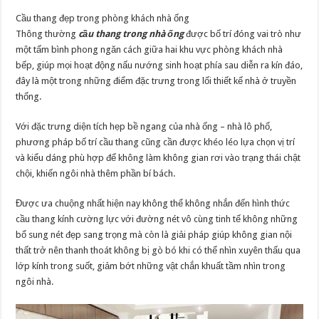
Cầu thang đẹp trong phòng khách nhà ống
Thông thường
cầu thang trong nhà ống
được bố trí đóng vai trò như
một tấm bình phong ngăn cách giữa hai khu vực phòng khách nhà
bếp, giúp mọi hoạt động nấu nướng sinh hoạt phía sau diễn ra kín đáo,
đây là một trong những điểm đặc trưng trong lối thiết kế nhà ở truyền
thống.
Với đặc trưng diện tích hẹp bề ngang của nhà ống – nhà lô phố,
phương pháp bố trí cầu thang cũng cần được khéo léo lựa chọn vị trí
và kiểu dáng phù hợp để không làm không gian rơi vào trạng thái chật
chội, khiến ngôi nhà thêm phần bí bách.
Được ưa chuộng nhất hiện nay không thể không nhắn đến hình thức
cầu thang kính cường lực với đường nét vô cùng tinh tế không những
bổ sung nét đẹp sang trọng mà còn là giải pháp giúp không gian nội
thất trở nên thanh thoát không bị gò bó khi có thể nhìn xuyên thấu qua
lớp kính trong suốt, giảm bớt những vật chắn khuất tầm nhìn trong
ngôi nhà.