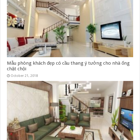
Mẫu phòng khách đẹp có cầu thang ý tưởng cho nhà ống
chật chội
October 21, 2018