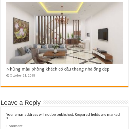
Những mẫu phòng khách có cầu thang nhà ống đẹp
October 21, 2018
Leave a Reply
Your email address will not be published.
Required fields are marked
*
Comment