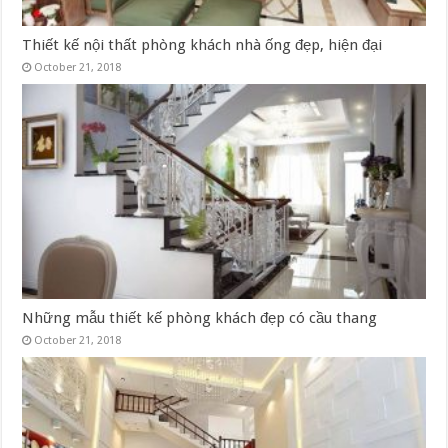
Thiết kế nội thất phòng khách nhà ống đẹp, hiện đại
October 21, 2018
Những mẫu thiết kế phòng khách đẹp có cầu thang
October 21, 2018