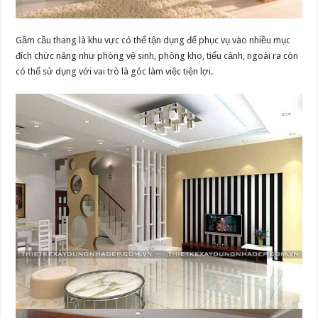
Gầm cầu thang là khu vực có thể tận dụng để phục vụ vào nhiều mục
đích chức năng như phòng vệ sinh, phòng kho, tiểu cảnh, ngoài ra còn
có thể sử dụng với vai trò là góc làm việc tiện lợi.