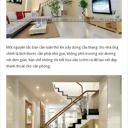
Một nguyên tắc bạn cần tuân thủ khi xây dựng cầu thang cho nhà ống
chính là kích thước cần phải nhỏ gọn, không phô trương với đường
nét đơn giản, hạn chế những chi tiết hoa văn rườm rà để tạo nét đẹp
thanh thoát cho căn phòng.