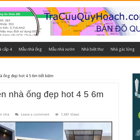
 cấp 4
Mẫu nhà ống
Mẫu nhà vườn
Nhà biệt thự
Nhà gác lửng
hà ống đẹp hot 4 5 6m tiết kiệm
iền nhà ống đẹp hot 4 5 6m
ền nhà
Leave a comment
1,681 Views