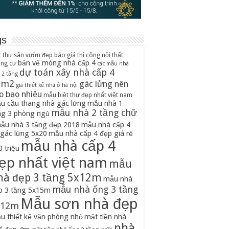
gs
t thự sân vườn đẹp
báo giá thi công nội thất
bản vẽ móng nhà cấp 4
ung cư
các mẫu nhà
dự toán xây nhà cấp 4
 2 tầng
0m2
gác lửng nên
giá thiết kế nhà ở hà nội
o bao nhiêu
mẫu biệt thự đẹp nhất việt nam
u cầu thang nhà gác lửng
mẫu nhà 1
mẫu nhà 2 tầng chữ
ng 3 phòng ngủ
ẫu nhà 3 tầng đẹp 2018
mẫu nhà cấp 4
 gác lửng 5x20
mẫu nhà cấp 4 đẹp giá rẻ
mẫu nhà cấp 4
 triệu
ẹp nhất việt nam
mẫu
hà đẹp 3 tầng 5x12m
mẫu nhà
mẫu nhà ống 3 tầng
p 3 tầng 5x15m
Mẫu sơn nhà đẹp
x12m
u thiết kế văn phòng nhỏ
mặt tiền nhà
nhà