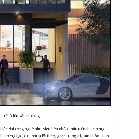
1 trệt 3 lầu sân thượng
hố hiện đại công nghệ nhẹ, siêu bền nhập khẩu trên thị trường
 cường lực, cửa nhựa lõi thép, gạch trang trí, lam nhôm, lam