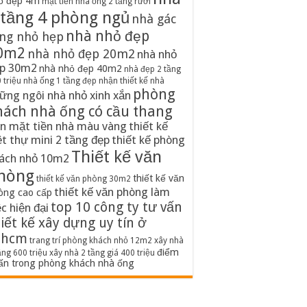
ố đẹp 4m
mặt tiền nhà ống 2 tầng rưỡi
 tầng 4 phòng ngủ
nhà gác
nhà nhỏ đẹp
ng nhỏ hẹp
0m2
nhà nhỏ đẹp 20m2
nhà nhỏ
p 30m2
nhà nhỏ đẹp 40m2
nhà đẹp 2 tầng
 triệu
nhà ống 1 tầng đẹp
nhận thiết kế nhà
phòng
ững ngôi nhà nhỏ xinh xắn
hách nhà ống có cầu thang
n mặt tiền nhà màu vàng
thiết kế
ệt thự mini 2 tầng đẹp
thiết kế phòng
Thiết kế văn
ách nhỏ 10m2
hòng
thiết kế văn
thiết kế văn phòng 30m2
thiết kế văn phòng làm
òng cao cấp
top 10 công ty tư vấn
ệc hiện đại
iết kế xây dựng uy tín ở
phcm
trang trí phòng khách nhỏ 12m2
xây nhà
điểm
ầng 600 triệu
xây nhà 2 tầng giá 400 triệu
ấn trong phòng khách nhà ống