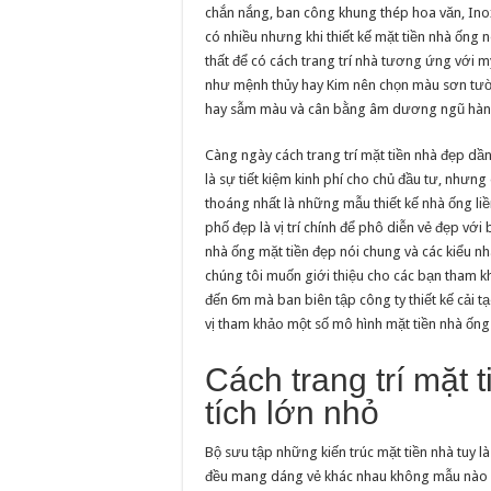
chắn nắng, ban công khung thép hoa văn, Inox
có nhiều nhưng khi thiết kế mặt tiền nhà ống
thất để có cách trang trí nhà tương ứng với m
như mệnh thủy hay Kim nên chọn màu sơn tư
hay sẫm màu và cân bằng âm dương ngũ hàn
Càng ngày cách trang trí mặt tiền nhà đẹp d
là sự tiết kiệm kinh phí cho chủ đầu tư, nhưn
thoáng nhất là những mẫu thiết kế nhà ống liề
phố đẹp là vị trí chính để phô diễn vẻ đẹp với
nhà ống mặt tiền đẹp nói chung và các kiểu nhà
chúng tôi muốn giới thiệu cho các bạn tham k
đến 6m mà ban biên tập công ty thiết kế cải t
vị tham khảo một số mô hình mặt tiền nhà ốn
Cách trang trí mặt 
tích lớn nhỏ
Bộ sưu tập những kiến trúc mặt tiền nhà tuy l
đều mang dáng vẻ khác nhau không mẫu nào gi