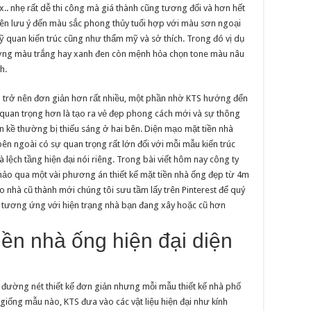
.. nhẹ rất dễ thi công mà giá thành cũng tương đối và hơn hết
 nên lưu ý đến màu sắc phong thủy tuổi hợp với màu sơn ngoại
ỹ quan kiến trúc cũng như thẩm mỹ và sở thích. Trong đó vị dụ
ờng màu trắng hay xanh đen còn mệnh hỏa chọn tone màu nâu
h.
ần trở nên đơn giản hơn rất nhiều, một phần nhờ KTS hướng đến
g quan trọng hơn là tạo ra vẻ đẹp phong cách mới và sự thông
n kề thường bị thiếu sáng ở hai bên. Diện mạo mặt tiền nhà
 bên ngoài có sự quan trọng rất lớn đối với mỗi mẫu kiến trúc
 lệch tầng hiện đại nói riêng. Trong bài viết hôm nay công ty
hảo qua một vài phương án thiết kế mặt tiền nhà ống đẹp từ 4m
ạo nhà cũ thành mới chúng tôi sưu tầm lấy trên Pinterest để quý
g tương ứng với hiện trạng nhà bạn đang xây hoặc cũ hơn
tiền nhà ống hiện đại diện
à đường nét thiết kế đơn giản nhưng mỗi mẫu thiết kế nhà phố
ống mẫu nào, KTS đưa vào các vật liệu hiện đại như kính