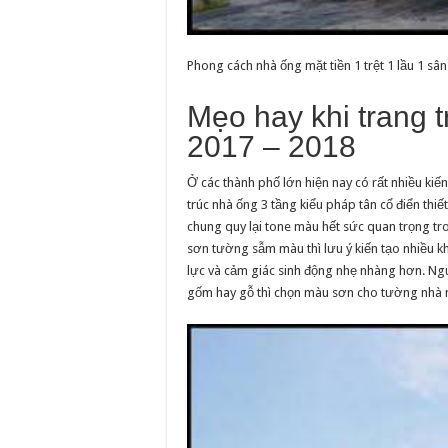
Phong cách nhà ống mặt tiền 1 trệt 1 lầu 1 
Mẹo hay khi trang t
2017 – 2018
Ở các thành phố lớn hiện nay có rất nhiều kiế
trúc nhà ống 3 tầng kiểu pháp tân cổ điển thiế
chung quy lại tone màu hết sức quan trọng tr
sơn tường sẫm màu thì lưu ý kiến tạo nhiều kh
lực và cảm giác sinh động nhẹ nhàng hơn. Ngượ
gốm hay gỗ thì chọn màu sơn cho tường nhà n