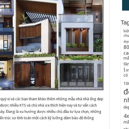
Ta
biệ
ch
đẹp
8
ca
mẫ
tầ
l
m
có
100
đ
n
tới quý vị và các bạn tham khảo thêm những mẫu nhà nhà ống đẹp
ược nhiều KTS và chủ nhà ưa thích hiện nay và tư vấn cách
đẹ
ày. Đang là xu hướng được nhiều chủ đầu tư lựa chọn, những
4
kiến trúc sư tính toán một cách kỹ lưỡng đảm bảo độ thông
mẫ