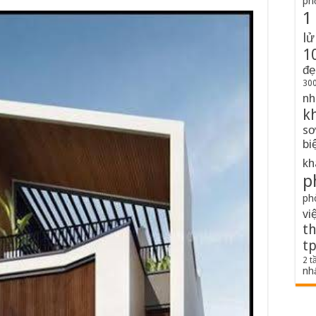
ph
1
lử
1
đẹ
300
nh
k
sơ
bi
kh
p
ph
vi
th
t
2 t
nh