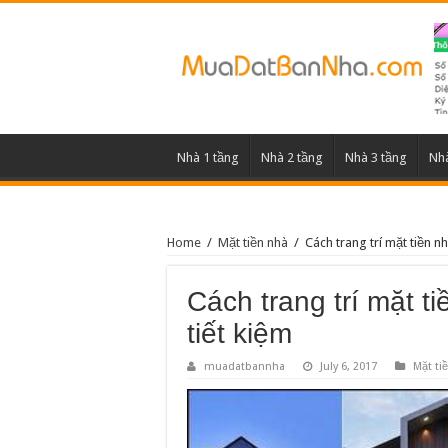
Nhà 1 tầng
Nhà 2 tầng
Nhà 3 tầng
Nhà
Home
/
Mặt tiền nhà
/
Cách trang trí mặt tiền n
Cách trang trí mặt t
tiết kiệm
muadatbannha
July 6, 2017
Mặt ti