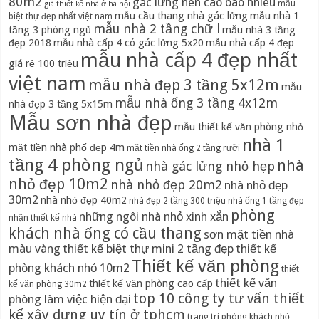
80m2
gác lửng nên cao bao nhiêu
mẫu
giá thiết kế nhà ở hà nội
mẫu cầu thang nhà gác lửng
mẫu nhà 1
biệt thự đẹp nhất việt nam
mẫu nhà 2 tầng chữ l
tầng 3 phòng ngủ
mẫu nhà 3 tầng
đẹp 2018
mẫu nhà cấp 4 có gác lửng 5x20
mẫu nhà cấp 4 đẹp
mẫu nhà cấp 4 đẹp nhất
giá rẻ 100 triệu
việt nam
mẫu nhà đẹp 3 tầng 5x12m
mẫu
mẫu nhà ống 3 tầng 4x12m
nhà đẹp 3 tầng 5x15m
Mẫu sơn nhà đẹp
mẫu thiết kế văn phòng nhỏ
nhà 1
mặt tiền nhà phố đẹp 4m
mặt tiền nhà ống 2 tầng rưỡi
tầng 4 phòng ngủ
nhà
nhà gác lửng nhỏ hẹp
nhỏ đẹp 10m2
nhà nhỏ đẹp 20m2
nhà nhỏ đẹp
30m2
nhà nhỏ đẹp 40m2
nhà đẹp 2 tầng 300 triệu
nhà ống 1 tầng đẹp
phòng
những ngôi nhà nhỏ xinh xắn
nhận thiết kế nhà
khách nhà ống có cầu thang
sơn mặt tiền nhà
màu vàng
thiết kế biệt thự mini 2 tầng đẹp
thiết kế
Thiết kế văn phòng
phòng khách nhỏ 10m2
thiết
thiết kế văn
thiết kế văn phòng cao cấp
kế văn phòng 30m2
top 10 công ty tư vấn thiết
phòng làm việc hiện đại
kế xây dựng uy tín ở tphcm
trang trí phòng khách nhỏ