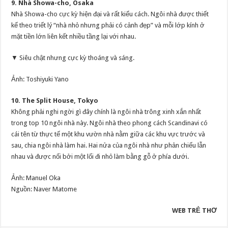
9. Nhà Showa-cho, Osaka
Nhà Showa-cho cực kỳ hiện đại và rất kiểu cách. Ngôi nhà được thiết
kế theo triết lý “nhà nhỏ nhưng phải có cảnh đẹp” và mỗi lớp kính ở
mặt tiền lớn liên kết nhiều tầng lại với nhau.
▼ Siêu chật nhưng cực kỳ thoáng và sáng.
Ảnh: Toshiyuki Yano
10. The Split House, Tokyo
Không phải nghi ngời gì đây chính là ngôi nhà trông xinh xắn nhất
trong top 10 ngôi nhà này. Ngôi nhà theo phong cách Scandinavi có
cái tên từ thực tế một khu vườn nhà nằm giữa các khu vực trước và
sau, chia ngôi nhà làm hai. Hai nửa của ngôi nhà như phản chiếu lẫn
nhau và được nối bởi một lối đi nhỏ làm bằng gỗ ở phía dưới.
Ảnh: Manuel Oka
Nguồn: Naver Matome
WEB TRẺ THƠ