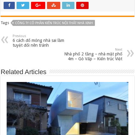
Tags
CÔNG TY CỔ PHẦN KIẾN TRÚC NỘI THẤT NHÀ XINH
Previous
6 cách đổ móng nhà sai lầm
tuyệt đối nên tránh
Next
Nhà phố 2 tầng – nhà mặt phố
4m – Gò Vấp – Kiến trúc Việt
Related Articles