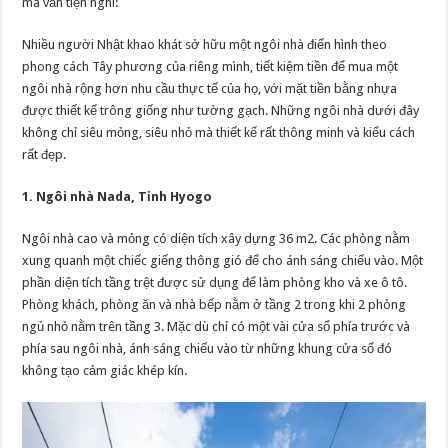
mà vẫn tiện nghi:
Nhiều người Nhật khao khát sở hữu một ngôi nhà điển hình theo
phong cách Tây phương của riêng mình, tiết kiệm tiền để mua một
ngôi nhà rộng hơn nhu cầu thực tế của họ, với mặt tiền bằng nhựa
được thiết kế trông giống như tường gạch. Những ngôi nhà dưới đây
không chỉ siêu mỏng, siêu nhỏ mà thiết kế rất thông minh và kiểu cách
rất đẹp.
1. Ngôi nhà Nada, Tỉnh Hyogo
Ngôi nhà cao và mỏng có diện tích xây dựng 36 m2. Các phòng nằm
xung quanh một chiếc giếng thông gió để cho ánh sáng chiếu vào. Một
phần diện tích tầng trệt được sử dụng để làm phòng kho và xe ô tô.
Phòng khách, phòng ăn và nhà bếp nằm ở tầng 2 trong khi 2 phòng
ngủ nhỏ nằm trên tầng 3. Mặc dù chỉ có một vài cửa sổ phía trước và
phía sau ngôi nhà, ánh sáng chiếu vào từ những khung cửa sổ đó
không tạo cảm giác khép kín.