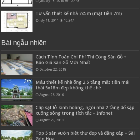
January 15, 2018
10,448
Tư vấn thiết kế nhà 7x5m (mặt tiền 7m)
July 11, 2011
10,247
Bài ngẫu nhiên
Cách Tính Toán Chi Phí Thi Công Sàn Gỗ +
Báo Giá Sàn Gỗ Mới Nhất
October 22, 2018
Mẫu thiết kế nhà ống 2.5 tầng mặt tiền mái
thái 5x18m đẹp không thể chê
August 26, 2016
Clip sạt lở kinh hoàng, ngôi nhà 2 tầng đổ sập
xuống sông trong tích tắc – Infonet
August 29, 2018
Top 5 sân vườn biệt thự đẹp và đẳng cấp – Sài
Gòn Hoa