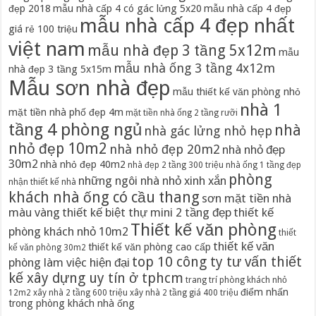
đẹp 2018
mẫu nhà cấp 4 có gác lửng 5x20
mẫu nhà cấp 4 đẹp
mẫu nhà cấp 4 đẹp nhất
giá rẻ 100 triệu
việt nam
mẫu nhà đẹp 3 tầng 5x12m
mẫu
mẫu nhà ống 3 tầng 4x12m
nhà đẹp 3 tầng 5x15m
Mẫu sơn nhà đẹp
mẫu thiết kế văn phòng nhỏ
nhà 1
mặt tiền nhà phố đẹp 4m
mặt tiền nhà ống 2 tầng rưỡi
tầng 4 phòng ngủ
nhà
nhà gác lửng nhỏ hẹp
nhỏ đẹp 10m2
nhà nhỏ đẹp 20m2
nhà nhỏ đẹp
30m2
nhà nhỏ đẹp 40m2
nhà đẹp 2 tầng 300 triệu
nhà ống 1 tầng đẹp
phòng
những ngôi nhà nhỏ xinh xắn
nhận thiết kế nhà
khách nhà ống có cầu thang
sơn mặt tiền nhà
màu vàng
thiết kế biệt thự mini 2 tầng đẹp
thiết kế
Thiết kế văn phòng
phòng khách nhỏ 10m2
thiết
thiết kế văn
thiết kế văn phòng cao cấp
kế văn phòng 30m2
top 10 công ty tư vấn thiết
phòng làm việc hiện đại
kế xây dựng uy tín ở tphcm
trang trí phòng khách nhỏ
điểm nhấn
12m2
xây nhà 2 tầng 600 triệu
xây nhà 2 tầng giá 400 triệu
trong phòng khách nhà ống